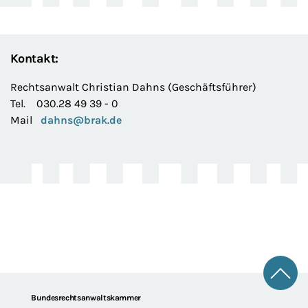
Kontakt:
Rechtsanwalt Christian Dahns (Geschäftsführer)
Tel. 030.28 49 39 - 0
Mail
dahns@brak.de
Zum 
Footer
Bundesrechtsanwaltskammer