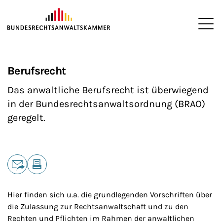
ZUM HAUPTINHALT SPRINGEN
Me
Sie befinden sich hier:
Startseite
Anwaltschaft
>
>
Berufsrecht
Das anwaltliche Berufsrecht ist überwiegend
in der Bundesrechtsanwaltsordnung (BRAO)
geregelt.
Teilen
E-Mail
Drucken
Hier finden sich u.a. die grundlegenden Vorschriften über
die Zulassung zur Rechtsanwaltschaft und zu den
Rechten und Pflichten im Rahmen der anwaltlichen