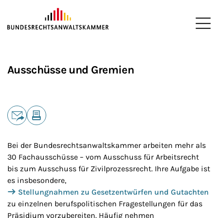
ZUM HAUPTINHALT SPRINGEN
Me
Sie befinden sich hier:
Startseite
Die BRAK
>
>
Ausschüsse und Gremien
Teilen
E-Mail
Drucken
Bei der Bundesrechtsanwaltskammer arbeiten mehr als
30 Fachausschüsse – vom Ausschuss für Arbeitsrecht
bis zum Ausschuss für Zivilprozessrecht. Ihre Aufgabe ist
es insbesondere,
Stellungnahmen zu Gesetzentwürfen und Gutachten
zu einzelnen berufspolitischen Fragestellungen für das
Präsidium vorzubereiten. Häufig nehmen