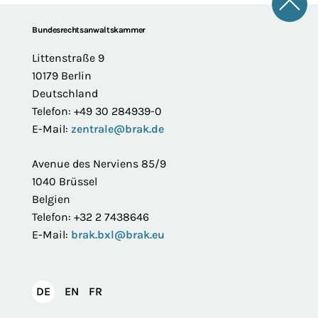
Zum 
Footer
Bundesrechtsanwaltskammer
Littenstraße 9
10179 Berlin
Deutschland
Telefon: +49 30 284939-0
E-Mail:
zentrale@brak.de
Avenue des Nerviens 85/9
1040 Brüssel
Belgien
Telefon: +32 2 7438646
E-Mail:
brak.bxl@brak.eu
English
Français
DE
EN
FR
Deutsch