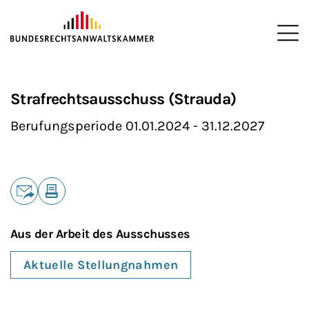
ZUM HAUPTINHALT SPRINGEN
Me
Sie befinden sich hier:
Startseite
Die BRAK
Ausschüsse
>
>
>
Strafrechtsausschuss (Strauda)
Berufungsperiode 01.01.2024 - 31.12.2027
Teilen
E-Mail
Drucken
Aus der Arbeit des Ausschusses
Aktuelle Stellungnahmen