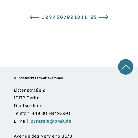
...
1
2
3
4
5
6
7
8
9
10
11
25
zurück
vor
Zum 
Footer
Bundesrechtsanwaltskammer
Littenstraße 9
10179 Berlin
Deutschland
Telefon: +49 30 284939-0
E-Mail:
zentrale@brak.de
Avenue des Nerviens 85/9