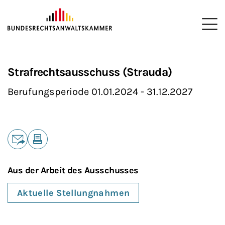
ZUM HAUPTINHALT SPRINGEN
Me
Sie befinden sich hier:
Startseite
Die BRAK
Ausschüsse
>
>
>
Strafrechtsausschuss (Strauda)
Berufungsperiode 01.01.2024 - 31.12.2027
Teilen
E-Mail
Drucken
Aus der Arbeit des Ausschusses
Aktuelle Stellungnahmen