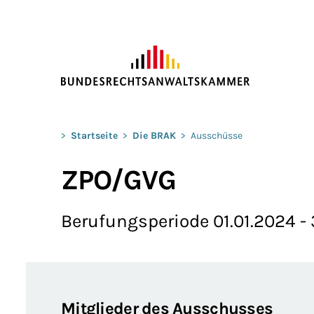
ZUM HAUPTINHALT SPRINGEN
Sie befinden sich hier:
>
Startseite
>
Die BRAK
>
Ausschüsse
ZPO/GVG
Berufungsperiode 01.01.2024 - 
Mitglieder des Ausschusses