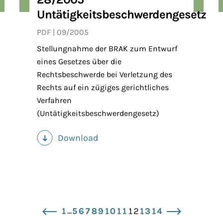
Untätigkeitsbeschwerdengesetz
PDF
09/2005
Stellungnahme der BRAK zum Entwurf
eines Gesetzes über die
Rechtsbeschwerde bei Verletzung des
Rechts auf ein zügiges gerichtliches
Verfahren
(Untätigkeitsbeschwerdengesetz)
Download
(PDF)
...
1
5
6
7
8
9
10
11
12
13
14
zurück
vor