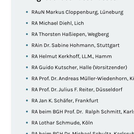
RAuN Markus Cloppenburg, Lüneburg
RA Michael Diehl, Lich
RA Thorsten Haßiepen, Wegberg
RAin Dr. Sabine Hohmann, Stuttgart
RA Helmut Kerkhoff, LL.M., Hamm
RA Guido Kutscher, Halle (Vorsitzender)
RA Prof. Dr. Andreas Müller-Wiedenhorn, K
RA Prof. Dr. Julius F. Reiter, Düsseldorf
RA Jan K. Schäfer, Frankfurt
RA beim BGH Prof. Dr. Ralph Schmitt, Kar
RA Lothar Schmude, Köln
RA beim BGH Dr. Michael Schultz, Karlsru