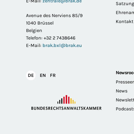
E-Mail:
zentrale@brak.de
Satzun
Ehrena
Avenue des Nerviens 85/9
Kontakt
1040 Brüssel
Belgien
Telefon: +32 2 7438646
E-Mail:
brak.bxl@brak.eu
Newsro
English
Français
DE
EN
FR
Deutsch
Pressee
News
Newslet
Podcast