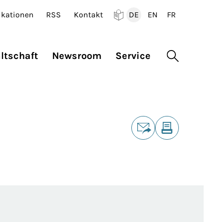
ikationen
RSS
Kontakt
DE
EN
FR
Deutsch
English
Francais
ltschaft
Newsroom
Service
Suche öffne
Teilen
E-Mail
Drucken