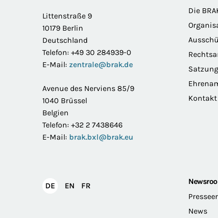
Die BRA
Littenstraße 9
Organis
10179 Berlin
Ausschü
Deutschland
Telefon: +49 30 284939-0
Rechts
E-Mail:
zentrale@brak.de
Satzun
Ehrena
Avenue des Nerviens 85/9
Kontakt
1040 Brüssel
Belgien
Telefon: +32 2 7438646
E-Mail:
brak.bxl@brak.eu
Newsro
English
Français
DE
EN
FR
Deutsch
Pressee
News