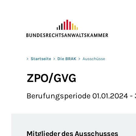
ZUM HAUPTINHALT SPRINGEN
Sie befinden sich hier:
>
Startseite
>
Die BRAK
>
Ausschüsse
ZPO/GVG
Berufungsperiode 01.01.2024 - 
Mitglieder des Ausschusses