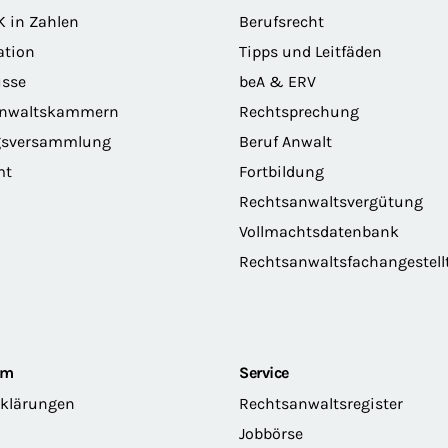
K in Zahlen
Berufsrecht
ation
Tipps und Leitfäden
sse
beA & ERV
anwaltskammern
Rechtsprechung
gsversammlung
Beruf Anwalt
mt
Fortbildung
Rechtsanwaltsvergütung
Vollmachtsdatenbank
Rechtsanwaltsfachangestell
om
Service
rklärungen
Rechtsanwaltsregister
Jobbörse