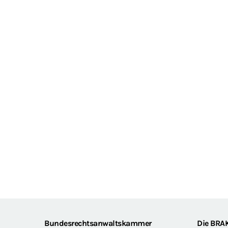
Footer
Bundesrechtsanwaltskammer
Die BRA