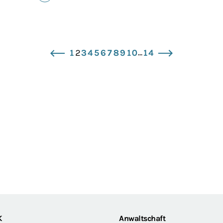
...
1
2
3
4
5
6
7
8
9
10
14
zurück
vor
K
Anwaltschaft