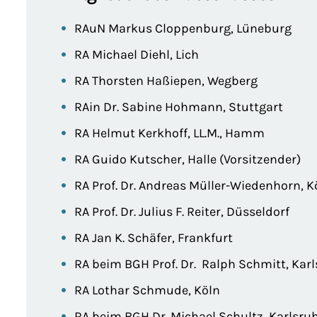
RAuN Markus Cloppenburg, Lüneburg
RA Michael Diehl, Lich
RA Thorsten Haßiepen, Wegberg
RAin Dr. Sabine Hohmann, Stuttgart
RA Helmut Kerkhoff, LL.M., Hamm
RA Guido Kutscher, Halle (Vorsitzender)
RA Prof. Dr. Andreas Müller-Wiedenhorn, K
RA Prof. Dr. Julius F. Reiter, Düsseldorf
RA Jan K. Schäfer, Frankfurt
RA beim BGH Prof. Dr. Ralph Schmitt, Kar
RA Lothar Schmude, Köln
RA beim BGH Dr. Michael Schultz, Karlsru