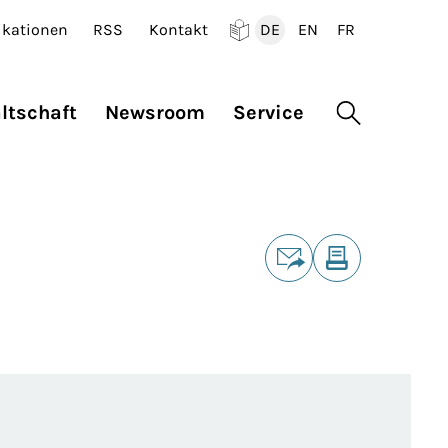
ikationen
RSS
Kontakt
DE
EN
FR
Deutsch
English
Francais
ltschaft
Newsroom
Service
Suche öffne
Teilen
E-Mail
Drucken