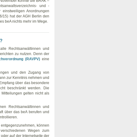
 November konnte die BRAK –
htsanwaltsverzeichnis- und -
r einstweiligen Anordnungen
16/15) hat der AGH Berlin den
es beA nichts mehr im Wege.
n?
 alle Rechtsanwältinnen und
 Gerichten zu nutzen. Denn der
achverordnung (RAVPV)
eine
lungen und den Zugang von
dann zur Kenntnis nehmen und
n Empfang über das besondere
nicht beschränkt werden. Die
itteilungen gelten nicht als
nen Rechtsanwältinnen und
aft über das beA berufen und
trollieren.
beA entgegenzunehmen, können
f verschiedenen Wegen zum
oder auf der Internetseite der