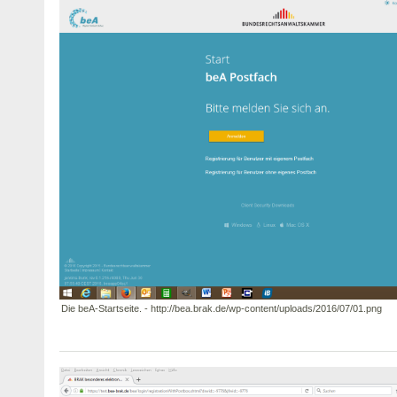
Die beA-Startseite. - http://bea.brak.de/wp-content/uploads/2016/07/01.png