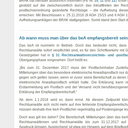
BRAK hat hierüber ausführlich informiert (PE Nr.
10
,
11
und
12
). Ende
gestützt auf die zwischenzeitlich durch das Inkrafttreten der Rec
postfachverordnung geänderte Rechtslage – die Aufhebung diese
erreichen: Mit Beschlüssen v. 25.11.2016 (II AGH 15/15 und II AGH 
Aufhebungsanträgen der BRAK stattgegeben. Somit stand dem Start d
Ab wann muss man über das beA empfangsbereit sei
Das beA ist nunmehr in Betrieb. Doch das bedeutet nicht, dass
Rechtsanwälte sofort verpflichtet sind, es für den Schriftverkehr mit
Gesetzgeber hat in
§ 31 Rechtsanwaltsverzeichnis- und -postf
Übergangsphase vorgesehen. Dort heißt es:
„Bis zum 31. Dezember 2017 muss der Postfachinhaber Zustel
Mitteilungen über das besondere elektronische Anwaltspostfach nur 
gegen sich gelten lassen, wenn er zuvor seine Bereitschaft zu dere
elektronische Anwaltspostfach erklärt hatte. Die Erklärung kann 
Erstanmeldung am Postfach und der Versand nicht berufsbezogener M
Erklärung der Empfangsbereitschaft.“
Ab dem 1.1.2018 wird es dann ernst. Ab diesem Zeitpunkt kön
Rechtsanwälte sich nicht mehr auf ihre fehlende Empfangsbereitsch
müssen deshalb ihre beA-Postfächer regelmäßig auf Posteingänge kon
Doch was gilt bis dahin? Die Bereitschaft, Mitteilungen über das 
Rechtsanwältinnen und Rechtsanwälte bis zum 31.12.2017 au
Ausdruck bringen. Ausreichend ist etwa ein Hinweis auf dem Briefkopf 