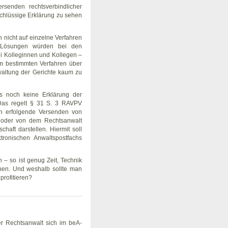
rsenden rechtsverbindlicher
schlüssige Erklärung zu sehen
h nicht auf einzelne Verfahren
e Lösungen würden bei den
i Kolleginnen und Kollegen –
em bestimmten Verfahren über
rwaltung der Gerichte kaum zu
s noch keine Erklärung der
 Das regelt § 31 S. 3 RAVPV
en erfolgende Versenden von
n oder von dem Rechtsanwalt
haft darstellen. Hiermit soll
tronischen Anwaltspostfachs
n – so ist genug Zeit, Technik
ben. Und weshalb sollte man
profitieren?
r Rechtsanwalt sich im beA-