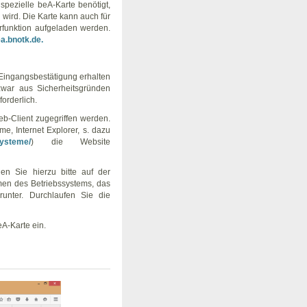
 spezielle beA-Karte benötigt,
ird. Die Karte kann auch für
rfunktion aufgeladen werden.
a.bnotk.de.
r Eingangsbestätigung erhalten
war aus Sicherheitsgründen
orderlich.
b-Client zugegriffen werden.
me, Internet Explorer, s. dazu
systeme/
) die Website
len Sie hierzu bitte auf der
men des Betriebssystems, das
unter. Durchlaufen Sie die
eA-Karte ein.