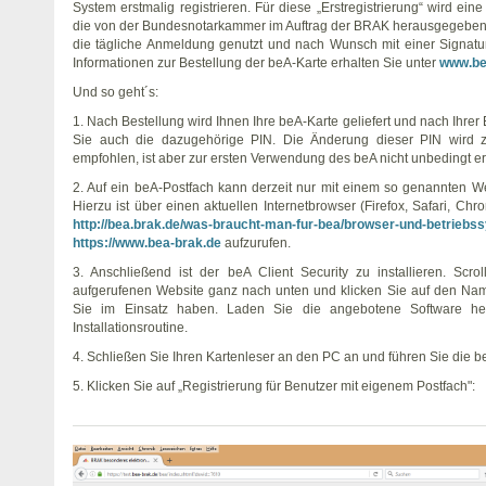
System erstmalig registrieren. Für diese „Erstregistrierung“ wird eine
die von der Bundesnotarkammer im Auftrag der BRAK herausgegeben w
die tägliche Anmeldung genutzt und nach Wunsch mit einer Signatu
Informationen zur Bestellung der beA-Karte erhalten Sie unter
www.be
Und so geht´s:
1. Nach Bestellung wird Ihnen Ihre beA-Karte geliefert und nach Ihre
Sie auch die dazugehörige PIN. Die Änderung dieser PIN wird z
empfohlen, ist aber zur ersten Verwendung des beA nicht unbedingt erf
2. Auf ein beA-Postfach kann derzeit nur mit einem so genannten We
Hierzu ist über einen aktuellen Internetbrowser (Firefox, Safari, Chro
http://bea.brak.de/was-braucht-man-fur-bea/browser-und-betriebs
https://www.bea-brak.de
aufzurufen.
3. Anschließend ist der beA Client Security zu installieren. Scrol
aufgerufenen Website ganz nach unten und klicken Sie auf den Na
Sie im Einsatz haben. Laden Sie die angebotene Software her
Installationsroutine.
4. Schließen Sie Ihren Kartenleser an den PC an und führen Sie die b
5. Klicken Sie auf „Registrierung für Benutzer mit eigenem Postfach":