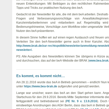
neuen Entwicklungen. Mit Beiträgen zu den rechtlichen Rahmenb
Tipps und Tricks zur praktischen Nutzung des beA.
Gedacht ist der Newsletter für alle, die mit dem beA arbeiten. Deshalb
Fragen und Verbesserungsvorschläge von Anwaltskolleginn
Kanzleimitarbeiterinnen und -mitarbeitern auf. Regelmäßig wir
Bedienungshinweise, Vorschläge zum Workflow oder umgesetzte Verb
Nutzer des beA präsentieren.
In diesem Sinne hoffen wir auf einen regen Austausch und freuen uns 
Verteilen Sie den beA-Newsletter gerne auch in Ihrer Kanzlei. A
http://www.brak.de/zur-rechtspolitik/newsletter/anmeldung-newsle
newsletter/.
PS: Alle Ausgaben des Newsletters können Sie übrigens in Kürze a
und durchsuchen, das auf der beA-Website der BRAK (
www.bea.brak
Es kommt, es kommt nicht…
Am 28.11.2016 wurde das beA in Betrieb genommen – endlich! Nu
unter
https://www.bea-brak.de
aufgerufen und genutzt werden.
Lange war unsicher, wann das beA an den Start gehen kann. Ang
Startschuss für den 29.9.2016. Bereits Mitte September informierte 
fertiggestellt und betriebsbereit sei (
PE Nr. 9 v. 13.9.2016
). Doch 
einstweilige Anordnungen des AGH Berlin, dass das beA in Betrieb