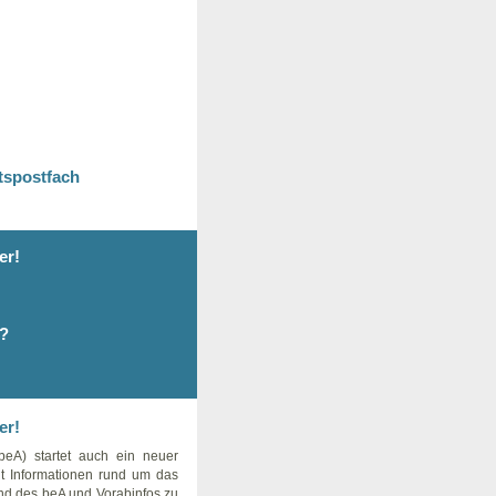
tspostfach
er!
n?
er!
beA) startet auch ein neuer
it Informationen rund um das
and des beA und Vorabinfos zu