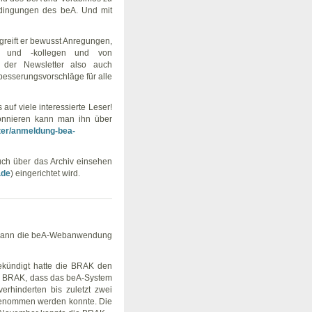
edingungen des beA. Und mit
 greift er bewusst Anregungen,
en und -kollegen und von
d der Newsletter also auch
esserungsvorschläge für alle
auf viele interessierte Leser!
bonnieren kann man ihn über
tter/anmeldung-bea-
uch über das Archiv einsehen
.de
) eingerichtet wird.
n kann die beA-Webanwendung
ekündigt hatte die BRAK den
die BRAK, dass das beA-System
verhinderten bis zuletzt zwei
 genommen werden konnte. Die