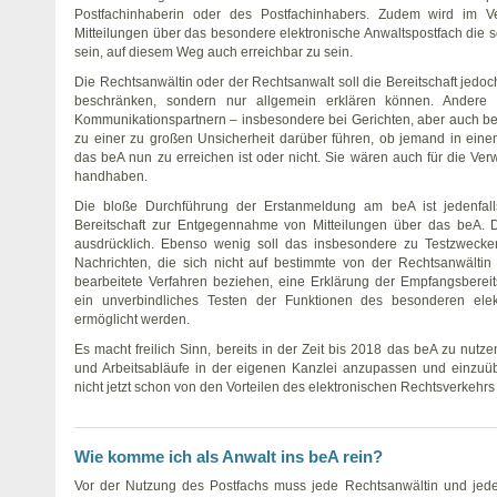
Postfachinhaberin oder des Postfachinhabers. Zudem wird im Ve
Mitteilungen über das besondere elektronische Anwaltspostfach die 
sein, auf diesem Weg auch erreichbar zu sein.
Die Rechtsanwältin oder der Rechtsanwalt soll die Bereitschaft jedoc
beschränken, sondern nur allgemein erklären können. Ander
Kommunikationspartnern – insbesondere bei Gerichten, aber auch be
zu einer zu großen Unsicherheit darüber führen, ob jemand in ein
das beA nun zu erreichen ist oder nicht. Sie wären auch für die Ve
handhaben.
Die bloße Durchführung der Erstanmeldung am beA ist jedenfall
Bereitschaft zur Entgegennahme von Mitteilungen über das beA.
ausdrücklich. Ebenso wenig soll das insbesondere zu Testzweck
Nachrichten, die sich nicht auf bestimmte von der Rechtsanwälti
bearbeitete Verfahren beziehen, eine Erklärung der Empfangsbereitsc
ein unverbindliches Testen der Funktionen des besonderen elek
ermöglicht werden.
Es macht freilich Sinn, bereits in der Zeit bis 2018 das beA zu nutze
und Arbeitsabläufe in der eigenen Kanzlei anzupassen und einzuü
nicht jetzt schon von den Vorteilen des elektronischen Rechtsverkehrs 
Wie komme ich als Anwalt ins beA rein?
Vor der Nutzung des Postfachs muss jede Rechtsanwältin und jede