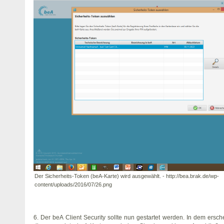
Der Sicherheits-Token (beA-Karte) wird ausgewählt. - http://bea.brak.de/wp-
content/uploads/2016/07/26.png
6. Der beA Client Security sollte nun gestartet werden. In dem ers