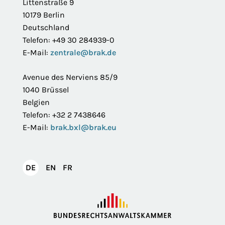
Littenstraße 9
10179 Berlin
Deutschland
Telefon: +49 30 284939-0
E-Mail:
zentrale@brak.de
Avenue des Nerviens 85/9
1040 Brüssel
Belgien
Telefon: +32 2 7438646
E-Mail:
brak.bxl@brak.eu
English
Français
DE
EN
FR
Deutsch