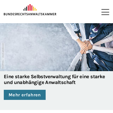
ZUM HAUPTINHALT SPRINGEN
Me
Bühnenslider überspringen
Startseite der Bundesrechtsanwaltskamme
REDPIXEL – stock.adobe.com
Eine starke Selbstverwaltung für eine starke
und unabhängige Anwaltschaft
Mehr erfahren