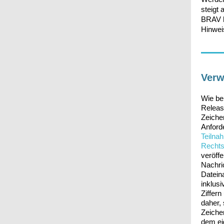
steigt 
BRAV h
Hinwei
Verw
Wie be
Releas
Zeiche
Anforde
Teilna
Rechts
veröffe
Nachric
Datein
inklus
Ziffer
daher,
Zeiche
dem ei