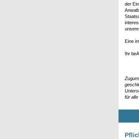
der Ei
Anwalt
Staats
intere
unsere
Eine i
Ihr be
Zuguns
geschle
Unters
für all
Pfli