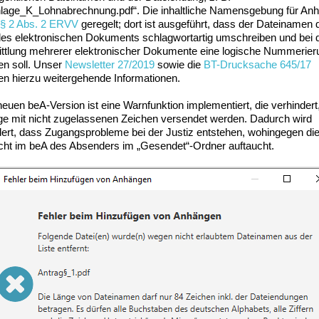
lage_K_Lohnabrechnung.pdf“. Die inhaltliche Namensgebung für An
§ 2 Abs. 2 ERVV
geregelt; dort ist ausgeführt, dass der Dateinamen 
 des elektronischen Dokuments schlagwortartig umschreiben und bei 
ttlung mehrerer elektronischer Dokumente eine logische Nummerier
en soll. Unser
Newsletter 27/2019
sowie die
BT-Drucksache 645/17
ten hierzu weitergehende Informationen.
neuen beA-Version ist eine Warnfunktion implementiert, die verhindert
e mit nicht zugelassenen Zeichen versendet werden. Dadurch wird
dert, dass Zugangsprobleme bei der Justiz entstehen, wohingegen di
cht im beA des Absenders im „Gesendet“-Ordner auftaucht.