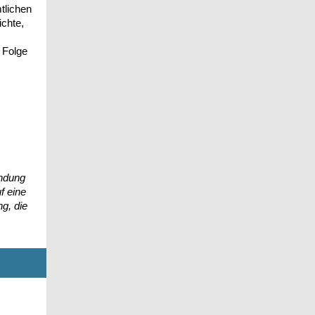
tlichen
ichte,
 Folge
.
endung
f eine
g, die
n