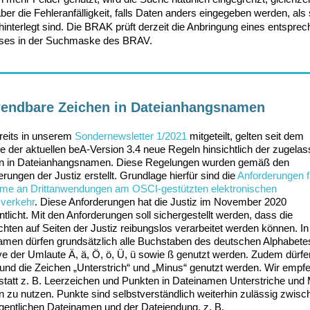
aber die Fehleranfälligkeit, falls Daten anders eingegeben werden, als 
interlegt sind. Die BRAK prüft derzeit die Anbringung eines entspre
ses in der Suchmaske des BRAV.
endbare Zeichen in Dateianhangsnamen
reits in unserem
Sondernewsletter 1/2021
mitgeteilt, gelten seit dem
e der aktuellen beA-Version 3.4 neue Regeln hinsichtlich der zugela
n in Dateianhangsnamen. Diese Regelungen wurden gemäß den
rungen der Justiz erstellt. Grundlage hierfür sind die
Anforderungen f
hme an Drittanwendungen am OSCI-gestützten elektronischen
verkehr
. Diese Anforderungen hat die Justiz im November 2020
ntlicht. Mit den Anforderungen soll sichergestellt werden, dass die
hten auf Seiten der Justiz reibungslos verarbeitet werden können. In
amen dürfen grundsätzlich alle Buchstaben des deutschen Alphabete
ive der Umlaute Ä, ä, Ö, ö, Ü, ü sowie ß genutzt werden. Zudem dürfen
n und die Zeichen „Unterstrich“ und „Minus“ genutzt werden. Wir empf
 statt z. B. Leerzeichen und Punkten in Dateinamen Unterstriche und
n zu nutzen. Punkte sind selbstverständlich weiterhin zulässig zwisc
gentlichen Dateinamen und der Dateiendung, z. B.