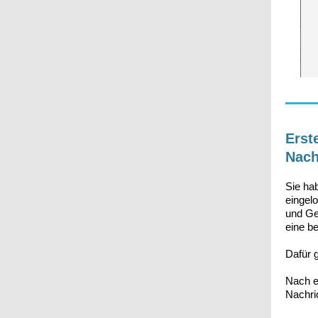
Erst
Nach
Sie hab
eingel
und Ge
eine b
Dafür g
Nach e
Nachri