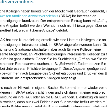
ltsverzeichnis
iche Kollegen haben bereits von der Möglichkeit Gebrauch gemacht, 
weiten Amtlichen Anwaltsverzeichnis
(BRAV) ihr Interesse an
tverteidigungen kundzutun. Der entsprechende Eintrag kann mit „Ja“, 
eine Angabe“ befüllt werden. Wer sich noch nicht hierzu gegenüber se
äußert hat, wird mit „keine Angabe“ geführt.
K hat eine Kurzanleitung erstellt, wie eine Liste mit Kollegen, die an
verteidigungen interessiert sind, im BRAV abgerufen werden kann. Die
ichte und Staatsanwaltschaften, aber auch für viele Kollegen eine
sante Möglichkeit, an Pflichtverteidigungen interessierte Kollegen zu f
ufen ist ganz einfach: Geben Sie im Suchfeld für „Ort“ an, wo Sie ei
echenden Rechtsanwalt suchen, z. B. „Schwerin“. Zudem setzen Sie
bei „Interesse an Pflichtverteidigungen“. Diese Angaben genügen sc
e bekommen nach Eingabe des Sicherheitscodes und Drücken des B
 starten!“ die entsprechenden Kollegen angezeigt.
ns noch ein Hinweis in eigener Sache: Es kommt immer wieder vor, 
ollegen im BRAV selbst nicht finden und sich dann mit einer entspre
meldung an ihre RAK oder an die BRAK wenden. Diesbezüglich möch
 hinweisen, dass nur zwei Felder in der Suchmaske befüllt werden m
mehr Felder genutzt, wird die Suche natürlich eingegrenzt; gleichzei