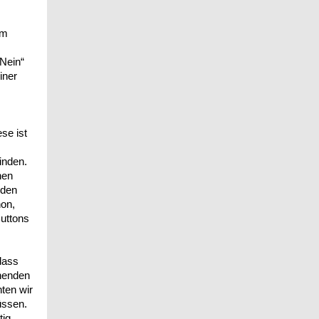
im
„Nein“
iner
se ist
inden.
nen
 den
hon,
uttons
dass
chenden
ten wir
üssen.
tig