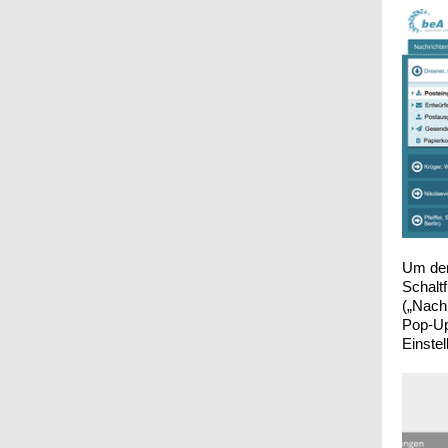
Um den
Schaltf
(„Nach
Pop-Up
Einste