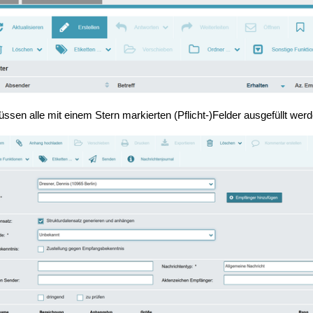
ssen alle mit einem Stern markierten (Pflicht-)Felder ausgefüllt werd