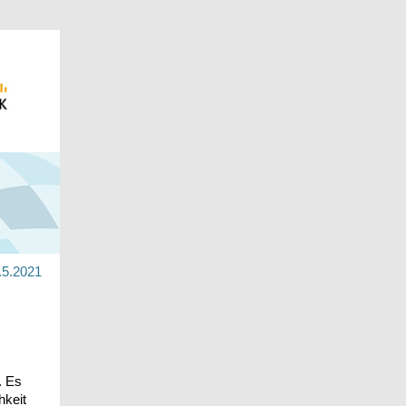
.5.2021
. Es
hkeit