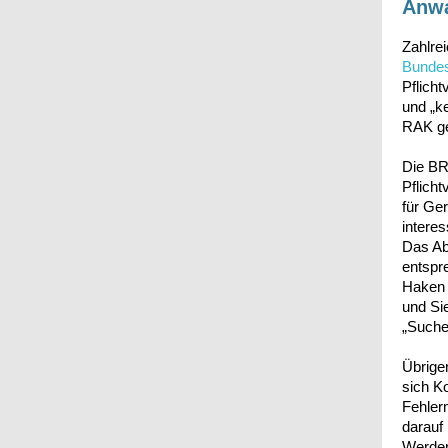
Anwa
Zahlre
Bundes
Pflich
und „k
RAK ge
Die BRA
Pflicht
für Ger
interes
Das Abr
entspr
Haken 
und Si
„Suche
Übrige
sich K
Fehler
darauf
Werden 