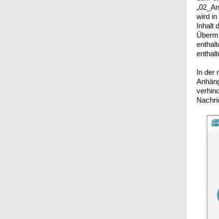
„02_An
wird in
Inhalt
Übermi
enthalt
enthal
In der 
Anhäng
verhin
Nachri