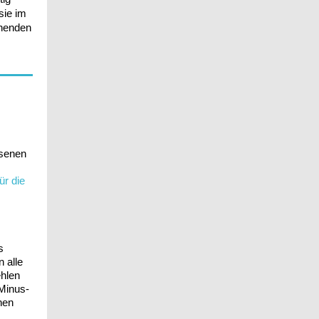
sie im
chenden
ssenen
ür die
s
 alle
ehlen
 Minus-
hen