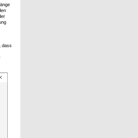
hänge
den
der
ung
, dass
e