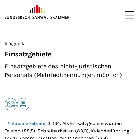
ZUM HAUPTINHALT SPRINGEN
Me
Sie befinden sich hier:
Startseite
Presse
Zahlen und Statistiken
STAR: das Statis
>
>
>
>
Infografik
Einsatzgebiete
Einsatzgebiete des nicht-juristischen
Personals (Mehrfachnennungen möglich)
Teilen
E-Mail
Drucken
Einsatzgebiete
, S. 134: Als Einsatzgebiete wurden
Telefon (88,5), Schreibarbeiten (83,0), Kalenderführung
(77,4), Kommunikation mit Mandanten (73,9),