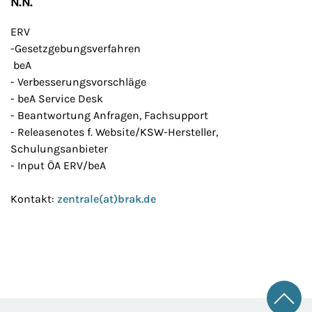
N.N.
ERV
-Gesetzgebungsverfahren
beA
- Verbesserungsvorschläge
- beA Service Desk
- Beantwortung Anfragen, Fachsupport
- Releasenotes f. Website/KSW-Hersteller,
Schulungsanbieter
- Input ÖA ERV/beA
Kontakt:
zentrale(at)brak.de
Zum 