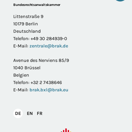
Footer
Bundesrechtsanwaltskammer
Littenstraße 9
10179 Berlin
Deutschland
Telefon: +49 30 284939-0
E-Mail:
zentrale@brak.de
Avenue des Nerviens 85/9
1040 Brüssel
Belgien
Telefon: +32 2 7438646
E-Mail:
brak.bxl@brak.eu
English
Français
DE
EN
FR
Deutsch