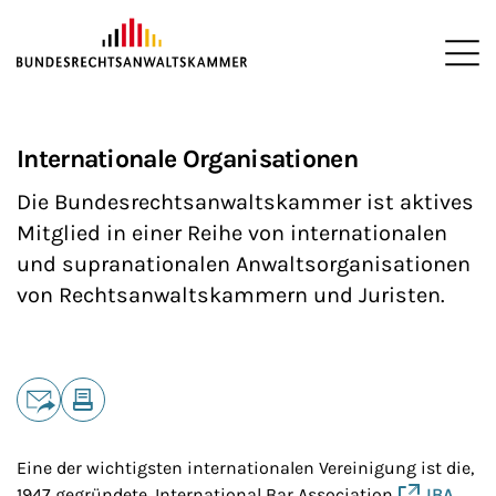
ZUM HAUPTINHALT SPRINGEN
Me
Sie befinden sich hier:
Startseite
Interessenvertretung
Internationales Engagement
>
>
>
Internationale Organisationen
Die Bundesrechtsanwaltskammer ist aktives
Mitglied in einer Reihe von internationalen
und supranationalen Anwaltsorganisationen
von Rechtsanwaltskammern und Juristen.
Teilen
E-Mail
Drucken
Eine der wichtigsten internationalen Vereinigung ist die,
1947 gegründete, International Bar Association
IBA
.