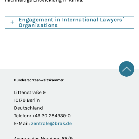
Engagement in International Lawyers`
Organisations
Zum 
Footer
Bundesrechtsanwaltskammer
Littenstraße 9
10179 Berlin
Deutschland
Telefon: +49 30 284939-0
E-Mail:
zentrale@brak.de
Avenue des Nerviens 85/9