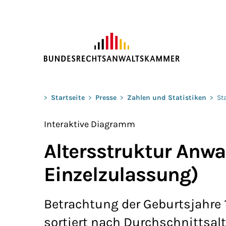
ZUM HAUPTINHALT SPRINGEN
Sie befinden sich hier:
>
Startseite
>
Presse
>
Zahlen und Statistiken
>
St
Interaktive Diagramm
Altersstruktur Anwa
Einzelzulassung)
Betrachtung der Geburtsjahre 
sortiert nach Durchschnittsal