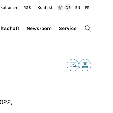
ikationen
RSS
Kontakt
DE
EN
FR
Deutsch
English
Francais
ltschaft
Newsroom
Service
Suche öffne
Teilen
E-Mail
Drucken
022,