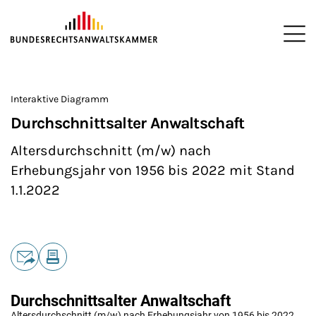
ZUM HAUPTINHALT SPRINGEN
Me
Sie befinden sich hier:
Startseite
Presse
Zahlen und Statistiken
Statistiken
>
>
>
>
Interaktive Diagramm
Durchschnittsalter Anwaltschaft
Altersdurchschnitt (m/w) nach
Erhebungsjahr von 1956 bis 2022 mit Stand
1.1.2022
Teilen
E-Mail
Drucken