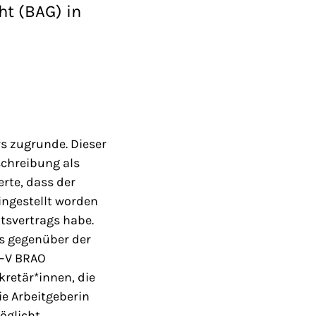
ht (BAG) in
rs zugrunde. Dieser
schreibung als
rte, dass der
ingestellt worden
itsvertrags habe.
s gegenüber der
I–V BRAO
retär*innen, die
ie Arbeitgeberin
öglicht.