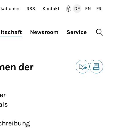
ikationen
RSS
Kontakt
DE
EN
FR
Deutsch
English
Francais
ltschaft
Newsroom
Service
Suche öffne
Teilen
men der
E-Mail
Drucken
er
als
chreibung