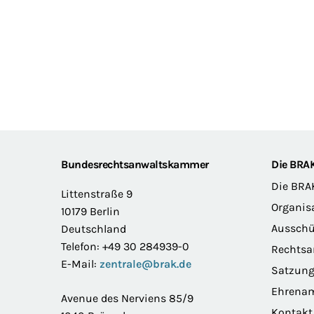
Footer
Bundesrechtsanwaltskammer
Die BRA
Die BRA
Littenstraße 9
Organis
10179 Berlin
Ausschü
Deutschland
Telefon: +49 30 284939-0
Rechts
E-Mail:
zentrale@brak.de
Satzun
Ehrena
Avenue des Nerviens 85/9
Kontakt