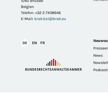
1040 Brüssel
Belgien
Telefon: +32 2 7438646
E-Mail:
brak.bxl@brak.eu
Newsro
English
Français
DE
EN
FR
Deutsch
Pressee
News
Newslet
Podcast