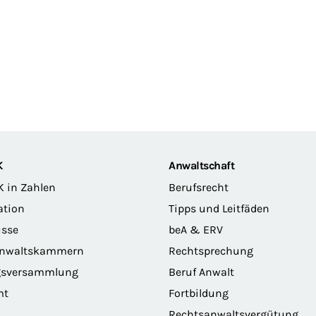
K
Anwaltschaft
K in Zahlen
Berufsrecht
ation
Tipps und Leitfäden
sse
beA & ERV
anwaltskammern
Rechtsprechung
gsversammlung
Beruf Anwalt
mt
Fortbildung
Rechtsanwaltsvergütung