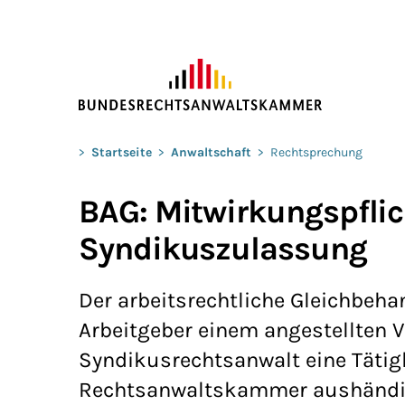
ZUM HAUPTINHALT SPRINGEN
Sie befinden sich hier:
>
Startseite
>
Anwaltschaft
>
Rechtsprechung
BAG: Mitwirkungspflic
Syndikuszulassung
Der arbeitsrechtliche Gleichbeh
Arbeitgeber einem angestellten V
Syndikusrechtsanwalt eine Tätig
Rechtsanwaltskammer aushändigt