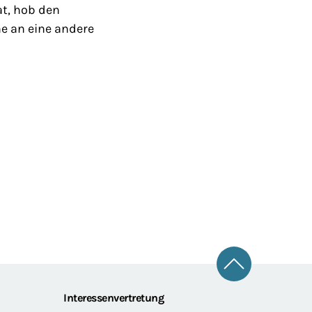
at, hob den
e an eine andere
Zum Seitena
Interessenvertretung