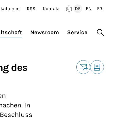
ikationen
RSS
Kontakt
DE
EN
FR
Deutsch
English
Francais
ltschaft
Newsroom
Service
Suche öffne
Teilen
ng des
E-Mail
Drucken
en
machen. In
 Beschluss