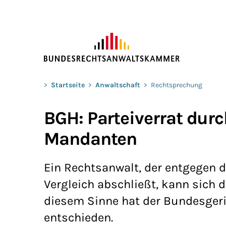
ZUM HAUPTINHALT SPRINGEN
Sie befinden sich hier:
>
Startseite
>
Anwaltschaft
>
Rechtsprechung
BGH: Parteiverrat dur
Mandanten
Ein Rechtsanwalt, der entgegen 
Vergleich abschließt, kann sich d
diesem Sinne hat der Bundesgeri
entschieden.