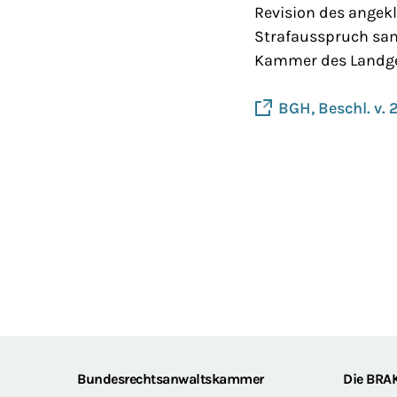
Revision des angek
Strafausspruch samt
Kammer des Landger
BGH, Beschl. v. 2
Footer
Bundesrechtsanwaltskammer
Die BRA