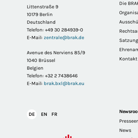
Die BRA
Littenstraße 9
Organis
10179 Berlin
Ausschü
Deutschland
Telefon: +49 30 284939-0
Rechts
E-Mail:
zentrale@brak.de
Satzun
Ehrena
Avenue des Nerviens 85/9
Kontakt
1040 Brüssel
Belgien
Telefon: +32 2 7438646
E-Mail:
brak.bxl@brak.eu
Newsro
English
Français
DE
EN
FR
Deutsch
Pressee
News