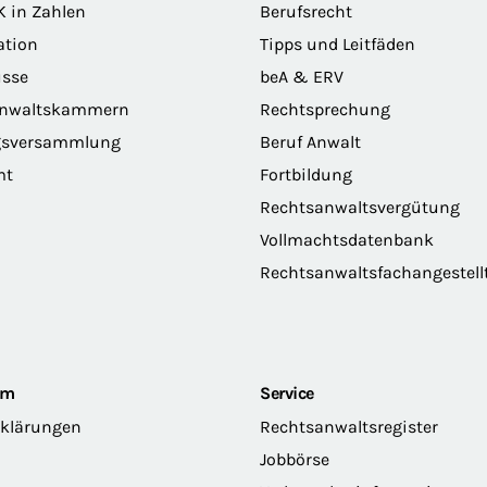
K in Zahlen
Berufsrecht
ation
Tipps und Leitfäden
sse
beA & ERV
anwaltskammern
Rechtsprechung
gsversammlung
Beruf Anwalt
mt
Fortbildung
Rechtsanwaltsvergütung
Vollmachtsdatenbank
Rechtsanwaltsfachangestell
om
Service
rklärungen
Rechtsanwaltsregister
Jobbörse