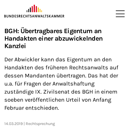
ZUM HAUPTINHALT SPRINGEN
Me
BGH: Übertragbares Eigentum an
Sie befinden sich hier:
Startseite
Anwaltschaft
Rechtsprechung
>
>
>
Handakten einer abzuwickelnden
Kanzlei
Der Abwickler kann das Eigentum an den
Handakten des früheren Rechtsanwalts auf
dessen Mandanten übertragen. Das hat der
u.a. für Fragen der Anwaltshaftung
zuständige IX. Zivilsenat des BGH in einem
soeben veröffentlichen Urteil von Anfang
Februar entschieden.
14.03.2019
Rechtsprechung