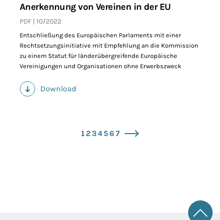
Anerkennung von Vereinen in der EU
PDF
10/2022
Entschließung des Europäischen Parlaments mit einer
Rechtsetzungsinitiative mit Empfehlung an die Kommission
zu einem Statut für länderübergreifende Europäische
Vereinigungen und Organisationen ohne Erwerbszweck
Download
(PDF)
1
2
3
4
5
6
7
vor
Zum 