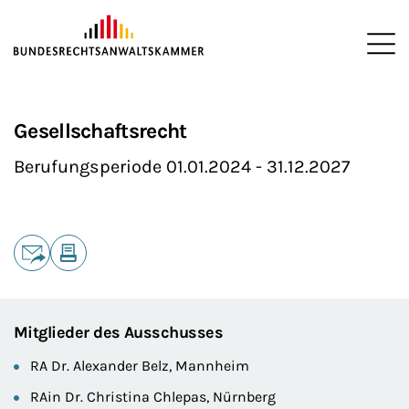
ZUM HAUPTINHALT SPRINGEN
Me
Sie befinden sich hier:
Startseite
Die BRAK
Ausschüsse
>
>
>
Gesellschaftsrecht
Berufungsperiode 01.01.2024 - 31.12.2027
Teilen
E-Mail
Drucken
Mitglieder des Ausschusses
RA Dr. Alexander Belz, Mannheim
RAin Dr. Christina Chlepas, Nürnberg