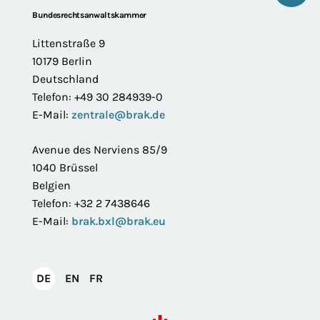
Footer
Bundesrechtsanwaltskammer
Littenstraße 9
10179 Berlin
Deutschland
Telefon: +49 30 284939-0
E-Mail:
zentrale@brak.de
Avenue des Nerviens 85/9
1040 Brüssel
Belgien
Telefon: +32 2 7438646
E-Mail:
brak.bxl@brak.eu
English
Français
DE
EN
FR
Deutsch