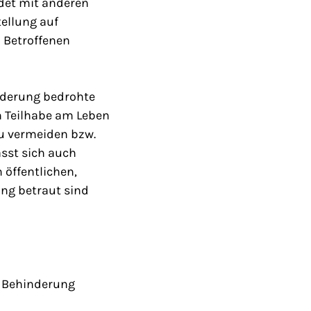
det mit anderen
ellung auf
n Betroffenen
nderung bedrohte
n Teilhabe am Leben
zu vermeiden bzw.
ässt sich auch
 öffentlichen,
ung betraut sind
n Behinderung