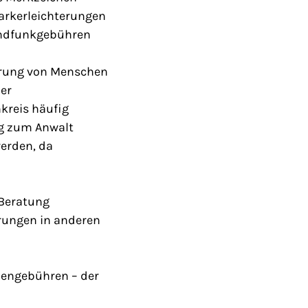
arkerleichterungen
Rundfunkgebühren
derung von Menschen
der
nkreis häufig
ng zum Anwalt
werden, da
 Beratung
erungen in anderen
mengebühren – der