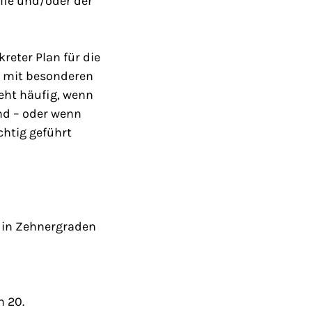
ilfe und/oder der
reter Plan für die
nn mit besonderen
teht häufig, wenn
nd – oder wenn
chtig geführt
 in Zehnergraden
n 20.