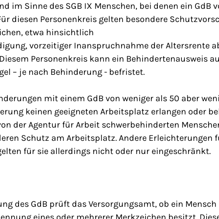
nd im Sinne des SGB IX Menschen, bei denen ein GdB 
 Für diesen Personenkreis gelten besondere Schutzvorsc
chen, etwa hinsichtlich
igung, vorzeitiger Inanspruchnahme der Altersrente ab
iesem Personenkreis kann ein Behindertenausweis aus
egel – je nach Behinderung - befristet.
derungen mit einem GdB von weniger als 50 aber weni
derung keinen geeigneten Arbeitsplatz erlangen oder b
von der Agentur für Arbeit schwerbehinderten Menschen
ren Schutz am Arbeitsplatz. Andere Erleichterungen f
lten für sie allerdings nicht oder nur eingeschränkt.
lung des GdB prüft das Versorgungsamt, ob ein Mensc
ennung eines oder mehrerer Merkzeichen besitzt. Dies