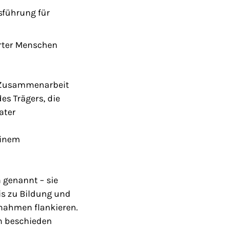
sführung für
erter Menschen
er Zusammenarbeit
es Trägers, die
ater
einem
 genannt – sie
bis zu Bildung und
ßnahmen flankieren.
ah beschieden