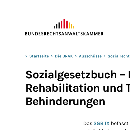
ZUM HAUPTINHALT SPRINGEN
Sie befinden sich hier:
>
Startseite
>
Die BRAK
>
Ausschüsse
>
Sozialrecht
Sozialgesetzbuch – 
Rehabilitation und 
Behinderungen
Das
SGB IX
befasst 