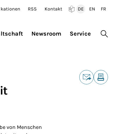
ikationen
RSS
Kontakt
DE
EN
FR
Deutsch
English
Francais
ltschaft
Newsroom
Service
Suche öffne
Teilen
it
E-Mail
Drucken
habe von Menschen