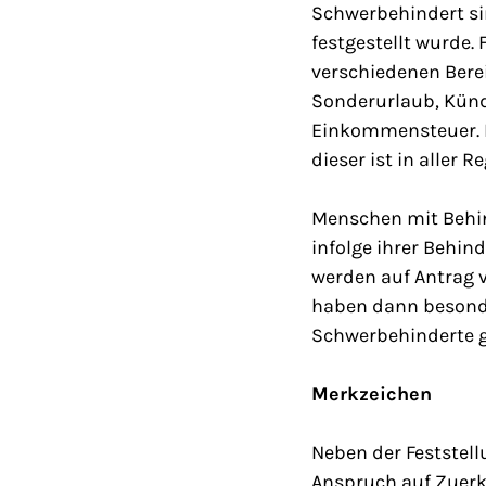
Schwerbehindert si
festgestellt wurde.
verschiedenen Berei
Sonderurlaub, Künd
Einkommensteuer. D
dieser ist in aller R
Menschen mit Behin
infolge ihrer Behin
werden auf Antrag 
haben dann besonde
Schwerbehinderte ge
Merkzeichen
Neben der Feststel
Anspruch auf Zuerk