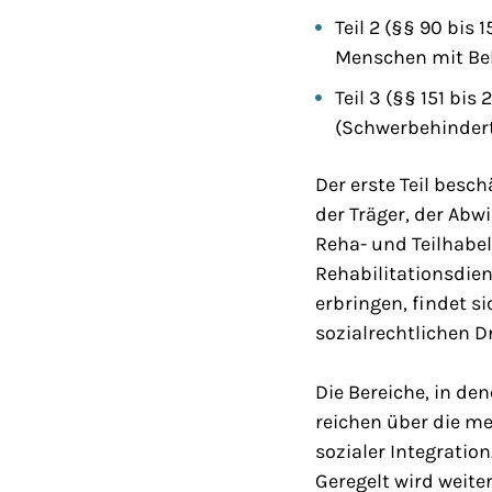
Teil 2 (§§ 90 bi
Menschen mit Beh
Teil 3 (§§ 151 bi
(Schwerbehindert
Der erste Teil bes
der Träger, der Abw
Reha- und Teilhabel
Rehabilitationsdie
erbringen, findet s
sozialrechtlichen D
Die Bereiche, in de
reichen über die me
sozialer Integratio
Geregelt wird weite