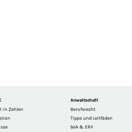
K
Anwaltschaft
K in Zahlen
Berufsrecht
ation
Tipps und Leitfäden
sse
beA & ERV