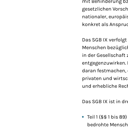
mit Behinderung bz
gesetzlichen Vorsch
nationaler, europäi
konkret als Anspru
Das SGB IX verfolg
Menschen bezüglich
in der Gesellschaft
entgegenzuwirken. D
daran festmachen, d
privaten und wirtsc
und erhebliche Rec
Das SGB IX ist in dre
Teil 1 (§§ 1 bis
bedrohte Mensc