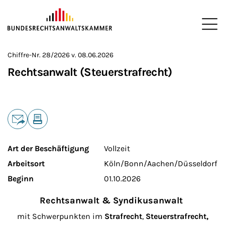
ZUM HAUPTINHALT SPRINGEN
Me
Sie befinden sich hier:
Chiffre-Nr. 28/2026 v. 08.06.2026
Startseite
Service
Jobbörse
>
>
>
Rechtsanwalt (Steuerstrafrecht)
Teilen
E-Mail
Drucken
Art der Beschäftigung
Vollzeit
Arbeitsort
Köln/Bonn/Aachen/Düsseldorf
Beginn
01.10.2026
Rechtsanwalt & Syndikusanwalt
mit Schwerpunkten im
Strafrecht
,
Steuerstrafrecht,