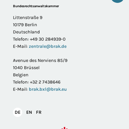
Footer
Bundesrechtsanwaltskammer
Littenstraße 9
10179 Berlin
Deutschland
Telefon: +49 30 284939-0
E-Mail:
zentrale@brak.de
Avenue des Nerviens 85/9
1040 Brüssel
Belgien
Telefon: +32 2 7438646
E-Mail:
brak.bxl@brak.eu
English
Français
DE
EN
FR
Deutsch