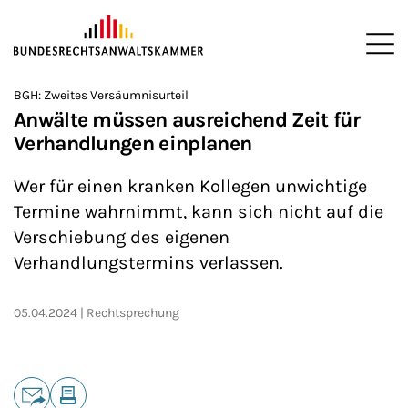
ZUM HAUPTINHALT SPRINGEN
Me
Sie befinden sich hier:
BGH: Zweites Versäumnisurteil
Startseite
Newsroom
News
>
>
>
Anwälte müssen ausreichend Zeit für
Verhandlungen einplanen
Wer für einen kranken Kollegen unwichtige
Termine wahrnimmt, kann sich nicht auf die
Verschiebung des eigenen
Verhandlungstermins verlassen.
05.04.2024
Rechtsprechung
Teilen