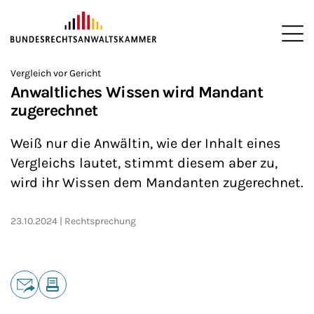
ZUM HAUPTINHALT SPRINGEN
Me
Sie befinden sich hier:
Vergleich vor Gericht
Startseite
Newsroom
News
>
>
>
Anwaltliches Wissen wird Mandant
zugerechnet
Weiß nur die Anwältin, wie der Inhalt eines
Vergleichs lautet, stimmt diesem aber zu,
wird ihr Wissen dem Mandanten zugerechnet.
23.10.2024
Rechtsprechung
Teilen
E-Mail
Drucken