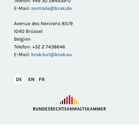
Telefon: +49 30 284939-0
E-Mail:
zentrale@brak.de
Avenue des Nerviens 85/9
1040 Brüssel
Belgien
Telefon: +32 2 7438646
E-Mail:
brak.bxl@brak.eu
English
Français
DE
EN
FR
Deutsch
Impressum
Datenschutzerklärung
Privatsphäre