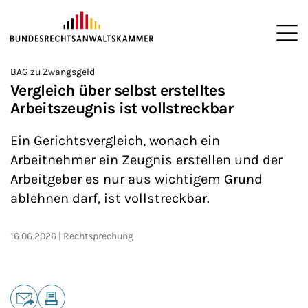
ZUM HAUPTINHALT SPRINGEN
Me
Sie befinden sich hier:
BAG zu Zwangsgeld
Startseite
Newsroom
News
>
>
>
Vergleich über selbst erstelltes
Arbeitszeugnis ist vollstreckbar
Ein Gerichtsvergleich, wonach ein
Arbeitnehmer ein Zeugnis erstellen und der
Arbeitgeber es nur aus wichtigem Grund
ablehnen darf, ist vollstreckbar.
16.06.2026
Rechtsprechung
Teilen