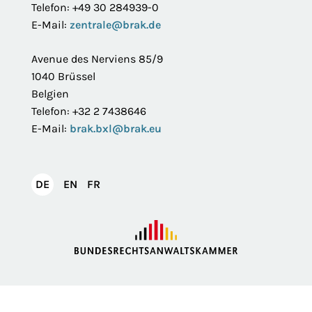
Telefon: +49 30 284939-0
E-Mail:
zentrale@brak.de
Avenue des Nerviens 85/9
1040 Brüssel
Belgien
Telefon: +32 2 7438646
E-Mail:
brak.bxl@brak.eu
English
Français
DE
EN
FR
Deutsch
Impressum
Datenschutzerklärung
Privatsphäre