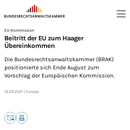
ZUM HAUPTINHALT SPRINGEN
Me
Sie befinden sich hier:
EU-Kommission
Startseite
Newsroom
News
>
>
>
Beitritt der EU zum Haager
Übereinkommen
Die Bundesrechtsanwaltskammer (BRAK)
positionierte sich Ende August zum
Vorschlag der Europäischen Kommission.
16.09.2021
Europa
Teilen
E-Mail
Drucken