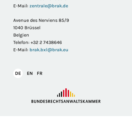
E-Mail:
zentrale@brak.de
Avenue des Nerviens 85/9
1040 Brüssel
Belgien
Telefon: +32 2 7438646
E-Mail:
brak.bxl@brak.eu
English
Français
DE
EN
FR
Deutsch
Impressum
Datenschutzerklärung
Privatsphäre