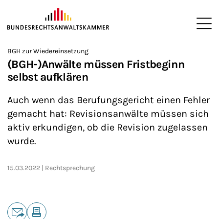
ZUM HAUPTINHALT SPRINGEN
Me
Sie befinden sich hier:
BGH zur Wiedereinsetzung
Startseite
Newsroom
News
>
>
>
(BGH-)Anwälte müssen Fristbeginn
selbst aufklären
Auch wenn das Berufungsgericht einen Fehler
gemacht hat: Revisionsanwälte müssen sich
aktiv erkundigen, ob die Revision zugelassen
wurde.
15.03.2022
Rechtsprechung
Teilen