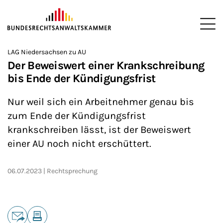
ZUM HAUPTINHALT SPRINGEN
Me
Sie befinden sich hier:
LAG Niedersachsen zu AU
Startseite
Newsroom
News
>
>
>
Der Beweiswert einer Krankschreibung
bis Ende der Kündigungsfrist
Nur weil sich ein Arbeitnehmer genau bis
zum Ende der Kündigungsfrist
krankschreiben lässt, ist der Beweiswert
einer AU noch nicht erschüttert.
06.07.2023
Rechtsprechung
Teilen