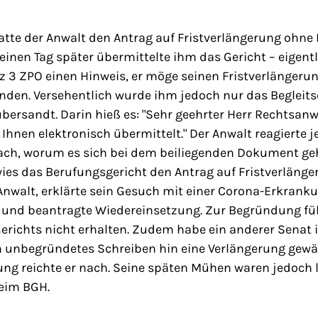
hatte der Anwalt den Antrag auf Fristverlängerung ohn
 einen Tag später übermittelte ihm das Gericht – eigentl
tz 3 ZPO einen Hinweis, er möge seinen Fristverlängeru
nden. Versehentlich wurde ihm jedoch nur das Begleits
bersandt. Darin hieß es: "Sehr geehrter Herr Rechtsanwa
nen elektronisch übermittelt." Der Anwalt reagierte 
nach, worum es sich bei dem beiliegenden Dokument geh
wies das Berufungsgericht den Antrag auf Fristverlänge
Anwalt, erklärte sein Gesuch mit einer Corona-Erkrank
 und beantragte Wiedereinsetzung. Zur Begründung führ
Gerichts nicht erhalten. Zudem habe ein anderer Senat 
n unbegründetes Schreiben hin eine Verlängerung gewäh
g reichte er nach. Seine späten Mühen waren jedoch l
beim BGH.