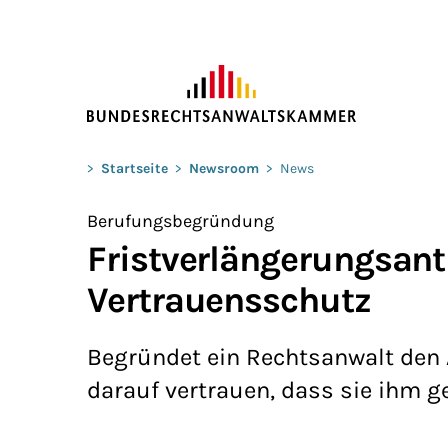
ZUM HAUPTINHALT SPRINGEN
Sie befinden sich hier:
>
Startseite
>
Newsroom
>
News
Berufungsbegründung
Fristverlängerungsant
Vertrauensschutz
Begründet ein Rechtsanwalt den A
darauf vertrauen, dass sie ihm g