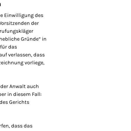
h
e Einwilligung des
Vorsitzenden der
erufungskläger
rhebliche Gründe“ in
für das
auf verlassen, dass
eichnung vorliege,
oder Anwalt auch
er in diesem Fall:
 des Gerichts
rfen, dass das