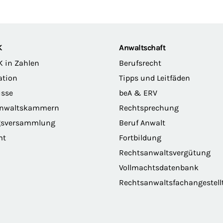
K
Anwaltschaft
K in Zahlen
Berufsrecht
ation
Tipps und Leitfäden
sse
beA & ERV
anwaltskammern
Rechtsprechung
gsversammlung
Beruf Anwalt
mt
Fortbildung
Rechtsanwaltsvergütung
Vollmachtsdatenbank
Rechtsanwaltsfachangestell