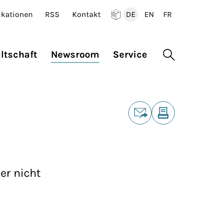
ikationen
RSS
Kontakt
DE
EN
FR
Deutsch
English
Francais
ltschaft
Newsroom
Service
Suche öffne
Teilen
E-Mail
Drucken
er nicht