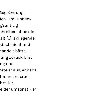
e Begründung
ich - im Hinblick
ngsantrag
chreiben ohne die
lt […], anliegende
jedoch nicht und
andelt hätte.
rung zurück. Erst
ung und
te er aus, er habe
ihm in anderer
rt. Die
eider umsonst – er