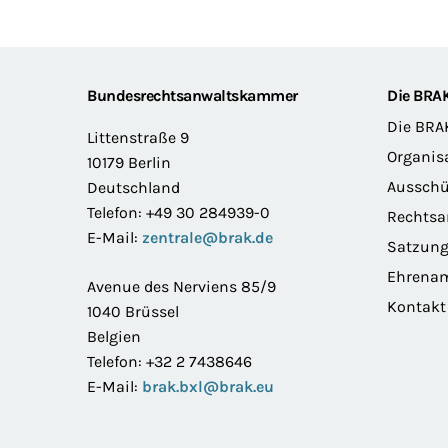
Footer
Bundesrechtsanwaltskammer
Die BRA
Die BRA
Littenstraße 9
Organis
10179 Berlin
Ausschü
Deutschland
Telefon: +49 30 284939-0
Rechts
E-Mail:
zentrale@brak.de
Satzun
Ehrena
Avenue des Nerviens 85/9
Kontakt
1040 Brüssel
Belgien
Telefon: +32 2 7438646
E-Mail:
brak.bxl@brak.eu