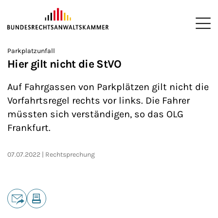
ZUM HAUPTINHALT SPRINGEN
Me
Sie befinden sich hier:
Parkplatzunfall
Startseite
Newsroom
News
>
>
>
Hier gilt nicht die StVO
Auf Fahrgassen von Parkplätzen gilt nicht die
Vorfahrtsregel rechts vor links. Die Fahrer
müssten sich verständigen, so das OLG
Frankfurt.
07.07.2022
Rechtsprechung
Teilen
E-Mail
Drucken