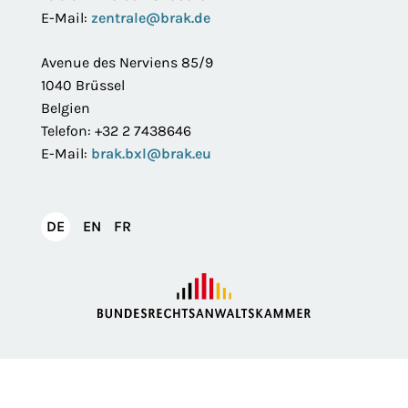
E-Mail:
zentrale@brak.de
Avenue des Nerviens 85/9
1040 Brüssel
Belgien
Telefon: +32 2 7438646
E-Mail:
brak.bxl@brak.eu
English
Français
DE
EN
FR
Deutsch
Impressum
Datenschutzerklärung
Privatsphäre