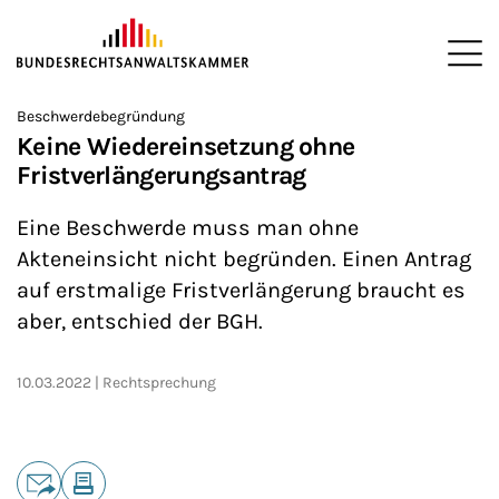
ZUM HAUPTINHALT SPRINGEN
Me
Sie befinden sich hier:
Beschwerdebegründung
Startseite
Newsroom
News
>
>
>
Keine Wiedereinsetzung ohne
Fristverlängerungsantrag
Eine Beschwerde muss man ohne
Akteneinsicht nicht begründen. Einen Antrag
auf erstmalige Fristverlängerung braucht es
aber, entschied der BGH.
10.03.2022
Rechtsprechung
Teilen