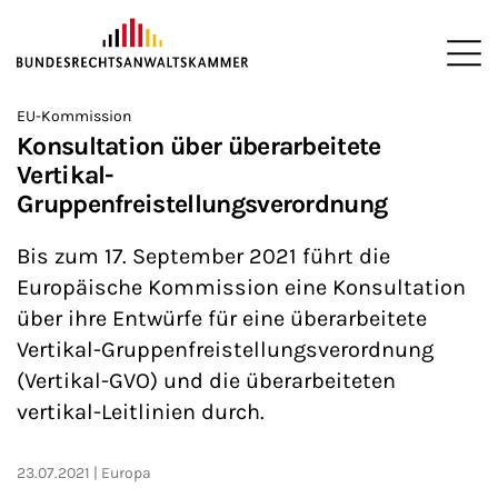
ZUM HAUPTINHALT SPRINGEN
Me
Sie befinden sich hier:
EU-Kommission
Startseite
Newsroom
News
>
>
>
Konsultation über überarbeitete
Vertikal-
Gruppenfreistellungsverordnung
Bis zum 17. September 2021 führt die
Europäische Kommission eine Konsultation
über ihre Entwürfe für eine überarbeitete
Vertikal-Gruppenfreistellungsverordnung
(Vertikal-GVO) und die überarbeiteten
vertikal-Leitlinien durch.
23.07.2021
Europa