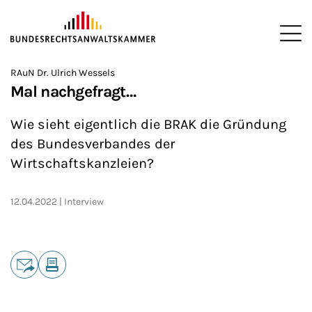
ZUM HAUPTINHALT SPRINGEN
Me
Sie befinden sich hier:
RAuN Dr. Ulrich Wessels
Startseite
Newsroom
News
>
>
>
Mal nachgefragt…
Wie sieht eigentlich die BRAK die Gründung
des Bundesverbandes der
Wirtschaftskanzleien?
12.04.2022
Interview
Teilen
E-Mail
Drucken