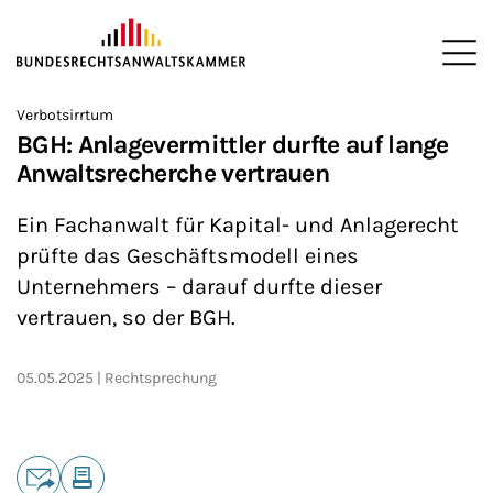
ZUM HAUPTINHALT SPRINGEN
Me
Sie befinden sich hier:
Verbotsirrtum
Startseite
Newsroom
News
>
>
>
BGH: Anlagevermittler durfte auf lange
Anwaltsrecherche vertrauen
Ein Fachanwalt für Kapital- und Anlagerecht
prüfte das Geschäftsmodell eines
Unternehmers – darauf durfte dieser
vertrauen, so der BGH.
05.05.2025
Rechtsprechung
Teilen