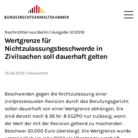
ZUM HAUPTINHALT SPRINGEN
Me
Sie befinden sich hier:
Nachrichten aus Berlin | Ausgabe 12/2019
Startseite
Newsroom
Newsletter
Nachrichten aus Berlin
2
>
>
>
>
>
Wertgrenze für
Nichtzulassungsbeschwerde in
Zivilsachen soll dauerhaft gelten
19.06.2019
Newsletter
Beschwerden gegen die Nichtzulassung einer
zivilprozessualen Revision durch das Berufungsgericht
sollen dauerhaft von einer Wertgrenze abhängen. Sie
sind derzeit nach § 26 Nr. 8 EGZPO nur zulässig, wenn
der Wert der mit der Revision geltend zu machenden
Beschwer 20.000 Euro übersteigt. Die Wertgrenze wurde