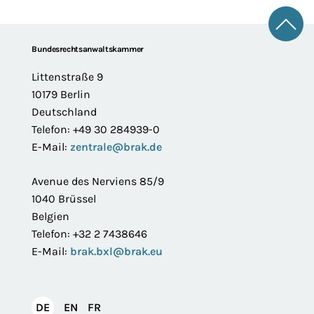
Zum 
Footer
Bundesrechtsanwaltskammer
Littenstraße 9
10179 Berlin
Deutschland
Telefon: +49 30 284939-0
E-Mail:
zentrale@brak.de
Avenue des Nerviens 85/9
1040 Brüssel
Belgien
Telefon: +32 2 7438646
E-Mail:
brak.bxl@brak.eu
English
Français
DE
EN
FR
Deutsch