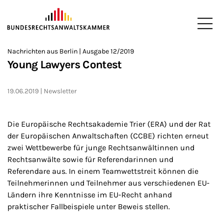
ZUM HAUPTINHALT SPRINGEN
Me
Sie befinden sich hier:
Nachrichten aus Berlin | Ausgabe 12/2019
Startseite
Newsroom
Newsletter
Nachrichten aus Berlin
2
>
>
>
>
>
Young Lawyers Contest
19.06.2019
Newsletter
Die Europäische Rechtsakademie Trier (ERA) und der Rat
der Europäischen Anwaltschaften (CCBE) richten erneut
zwei Wettbewerbe für junge Rechtsanwältinnen und
Rechtsanwälte sowie für Referendarinnen und
Referendare aus. In einem Teamwettstreit können die
Teilnehmerinnen und Teilnehmer aus verschiedenen EU-
Ländern ihre Kenntnisse im EU-Recht anhand
praktischer Fallbeispiele unter Beweis stellen.