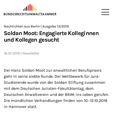
ZUM HAUPTINHALT SPRINGEN
Me
Sie befinden sich hier:
Nachrichten aus Berlin | Ausgabe 13/2019
Startseite
Newsroom
Newsletter
Nachrichten aus Berlin
2
>
>
>
>
>
Soldan Moot: Engagierte Kolleginnen
und Kollegen gesucht
18.07.2019
Newsletter
Der Hans Soldan Moot zur anwaltlichen Berufspraxis
geht in seine siebte Runde. Der Wettbewerb für Jura-
Studierende wurde von der Soldan Stiftung zusammen
mit dem Deutschen Juristen-Fakultätentag, dem
Deutschen Anwaltverein und der BRAK ins Leben gerufen.
Die mündlichen Verhandlungen finden von 10.-12.10.2019
in Hannover statt.