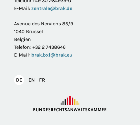
Telefon: +49 30 284939-0
E-Mail:
zentrale@brak.de
Avenue des Nerviens 85/9
1040 Brüssel
Belgien
Telefon: +32 2 7438646
E-Mail:
brak.bxl@brak.eu
English
Français
DE
EN
FR
Deutsch
Impressum
Datenschutzerklärung
Privatsphäre