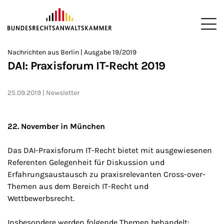
ZUM HAUPTINHALT SPRINGEN
Me
Sie befinden sich hier:
Nachrichten aus Berlin | Ausgabe 19/2019
Startseite
Newsroom
Newsletter
Nachrichten aus Berlin
2
>
>
>
>
>
DAI: Praxisforum IT-Recht 2019
25.09.2019
Newsletter
22. November in München
Das DAI-Praxisforum IT-Recht bietet mit ausgewiesenen
Referenten Gelegenheit für Diskussion und
Erfahrungsaustausch zu praxisrelevanten Cross-over-
Themen aus dem Bereich IT-Recht und
Wettbewerbsrecht.
Insbesondere werden folgende Themen behandelt: