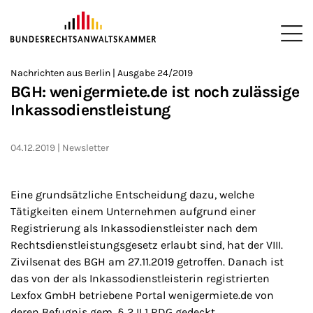
ZUM HAUPTINHALT SPRINGEN
Me
Sie befinden sich hier:
Nachrichten aus Berlin | Ausgabe 24/2019
Startseite
Newsroom
Newsletter
Nachrichten aus Berlin
2
>
>
>
>
>
BGH: wenigermiete.de ist noch zulässige
Inkassodienstleistung
04.12.2019
Newsletter
Eine grundsätzliche Entscheidung dazu, welche
Tätigkeiten einem Unternehmen aufgrund einer
Registrierung als Inkassodienstleister nach dem
Rechtsdienstleistungsgesetz erlaubt sind, hat der VIII.
Zivilsenat des BGH am 27.11.2019 getroffen. Danach ist
das von der als Inkassodienstleisterin registrierten
Lexfox GmbH betriebene Portal wenigermiete.de von
deren Befugnis gem. § 2 II 1 RDG gedeckt,