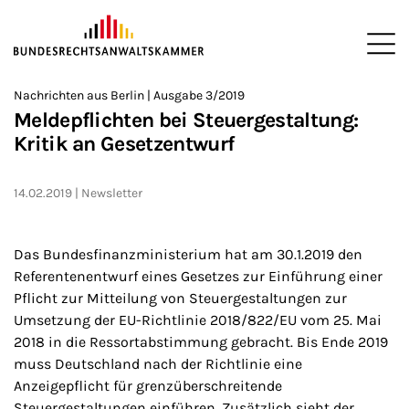
ZUM HAUPTINHALT SPRINGEN
Me
Sie befinden sich hier:
Nachrichten aus Berlin | Ausgabe 3/2019
Startseite
Newsroom
Newsletter
Nachrichten aus Berlin
2
>
>
>
>
>
Meldepflichten bei Steuergestaltung:
Kritik an Gesetzentwurf
14.02.2019
Newsletter
Das Bundesfinanzministerium hat am 30.1.2019 den
Referentenentwurf eines Gesetzes zur Einführung einer
Pflicht zur Mitteilung von Steuergestaltungen zur
Umsetzung der EU-Richtlinie 2018/822/EU vom 25. Mai
2018 in die Ressortabstimmung gebracht. Bis Ende 2019
muss Deutschland nach der Richtlinie eine
Anzeigepflicht für grenzüberschreitende
Steuergestaltungen einführen. Zusätzlich sieht der