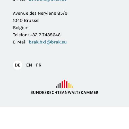
Avenue des Nerviens 85/9
1040 Brüssel
Belgien
Telefon: +32 2 7438646
E-Mail:
brak.bxl@brak.eu
English
Français
DE
EN
FR
Deutsch
Impressum
Datenschutzerklärung
Privatsphäre
Erklärung zur Barrierefreiheit
Barriere melden
Intranet