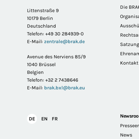
Footer
Die BRA
Littenstraße 9
Organis
10179 Berlin
Ausschü
Deutschland
Telefon: +49 30 284939-0
Rechts
E-Mail:
zentrale@brak.de
Satzun
Ehrena
Avenue des Nerviens 85/9
Kontakt
1040 Brüssel
Belgien
Telefon: +32 2 7438646
E-Mail:
brak.bxl@brak.eu
Newsro
English
Français
DE
EN
FR
Deutsch
Pressee
News