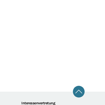
Zum Seitena
Interessenvertretung