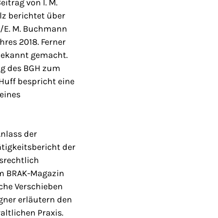
itrag von I. M.
z berichtet über
ns/E. M. Buchmann
res 2018. Ferner
bekannt gemacht.
ung des BGH zum
Huff bespricht eine
eines
nlass der
tigkeitsbericht der
srechtlich
dem BRAK-Magazin
sche Verschieben
gner erläutern den
ltlichen Praxis.