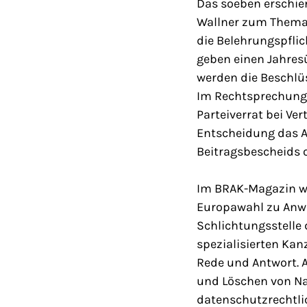
Das soeben erschien
Wallner zum Thema „
die Belehrungspfli
geben einen Jahresü
werden die Beschlü
Im Rechtsprechungs
Parteiverrat bei Ve
Entscheidung das A
Beitragsbescheids 
Im BRAK-Magazin we
Europawahl zu Anwal
Schlichtungsstelle 
spezialisierten Kan
Rede und Antwort. 
und Löschen von Nac
datenschutzrechtli