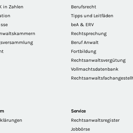
K in Zahlen
Berufsrecht
ation
Tipps und Leitfäden
sse
beA & ERV
anwaltskammern
Rechtsprechung
gsversammlung
Beruf Anwalt
mt
Fortbildung
Rechtsanwaltsvergütung
Vollmachtsdatenbank
Rechtsanwaltsfachangestell
om
Service
rklärungen
Rechtsanwaltsregister
Jobbörse