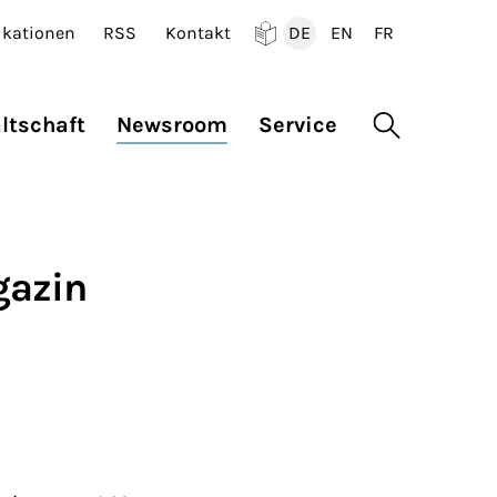
ikationen
RSS
Kontakt
DE
EN
FR
Deutsch
English
Francais
ltschaft
Newsroom
Service
Suche öffne
gazin