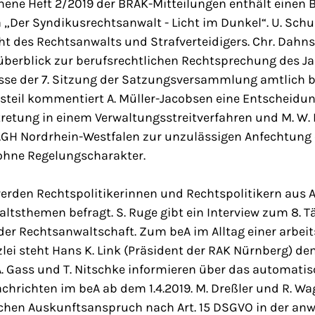
ene Heft 2/2019 der BRAK-Mitteilungen enthält einen Be
Der Syndikusrechtsanwalt - Licht im Dunkel“. U. Schul
cht des Rechtsanwalts und Strafverteidigers. Chr. Dah
berblick zur berufsrechtlichen Rechtsprechung des Jah
sse der 7. Sitzung der Satzungsversammlung amtlich 
teil kommentiert A. Müller-Jacobsen eine Entscheid
rtretung in einem Verwaltungsstreitverfahren und M. W. 
GH Nordrhein-Westfalen zur unzulässigen Anfechtung 
ohne Regelungscharakter.
rden Rechtspolitikerinnen und Rechtspolitikern aus A
tsthemen befragt. S. Ruge gibt ein Interview zum 8. Tä
der Rechtsanwaltschaft. Zum beA im Alltag einer arbeit
zlei steht Hans K. Link (Präsident der RAK Nürnberg) 
A. Gass und T. Nitschke informieren über das automati
hrichten im beA ab dem 1.4.2019. M. Dreßler und R. Wa
chen Auskunftsanspruch nach Art. 15 DSGVO in der anwa