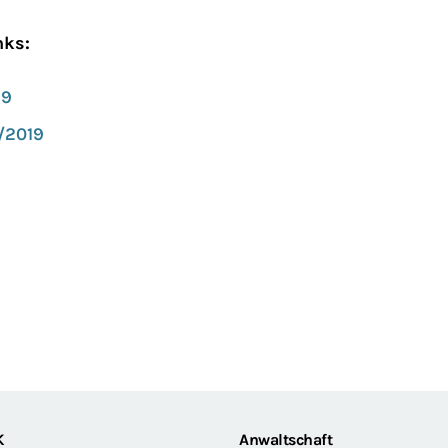
nks:
19
/2019
K
Anwaltschaft