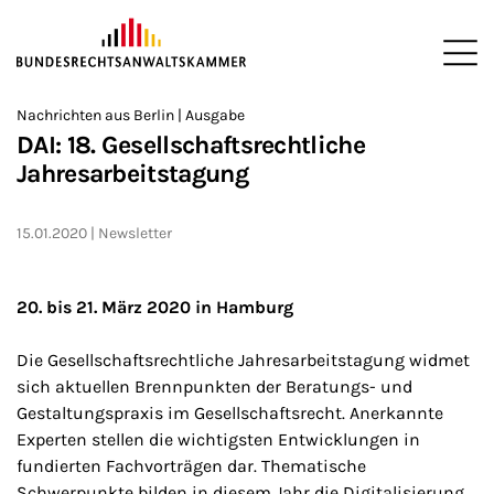
ZUM HAUPTINHALT SPRINGEN
Me
Sie befinden sich hier:
Nachrichten aus Berlin | Ausgabe
Startseite
Newsroom
Newsletter
Nachrichten aus Berlin
>
>
>
>
>
DAI: 18. Gesellschaftsrechtliche
Jahresarbeitstagung
15.01.2020
Newsletter
20. bis 21. März 2020 in Hamburg
Die Gesellschaftsrechtliche Jahresarbeitstagung widmet
sich aktuellen Brennpunkten der Beratungs- und
Gestaltungspraxis im Gesellschaftsrecht. Anerkannte
Experten stellen die wichtigsten Entwicklungen in
fundierten Fachvorträgen dar. Thematische
Schwerpunkte bilden in diesem Jahr die Digitalisierung