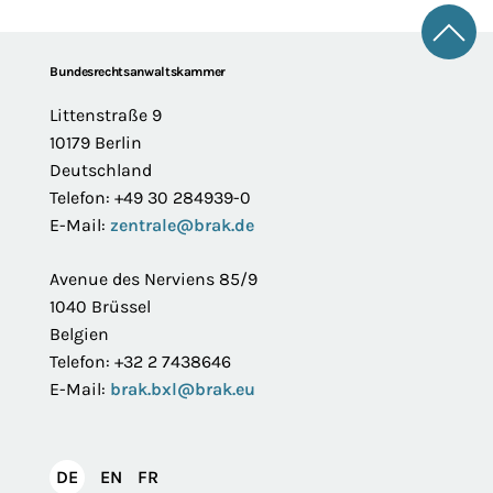
Zum 
Footer
Bundesrechtsanwaltskammer
Littenstraße 9
10179 Berlin
Deutschland
Telefon: +49 30 284939-0
E-Mail:
zentrale@brak.de
Avenue des Nerviens 85/9
1040 Brüssel
Belgien
Telefon: +32 2 7438646
E-Mail:
brak.bxl@brak.eu
English
Français
DE
EN
FR
Deutsch