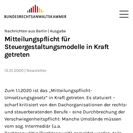
ZUM HAUPTINHALT SPRINGEN
Me
Sie befinden sich hier:
Nachrichten aus Berlin | Ausgabe
Startseite
Newsroom
Newsletter
Nachrichten aus Berlin
>
>
>
>
>
Mitteilungspflicht für
Steuergestaltungsmodelle in Kraft
getreten
15.01.2020
Newsletter
Zum 1.1.2020 ist das „Mitteilungspflicht-
Umsetzungsgesetz“ in Kraft getreten. Es statuiert –
scharf kritisiert von den Dachorganisationen der rechts-
und steuerberatenden Berufe – eine Durchbrechung der
Verschwiegenheitspflicht: Manche Umstände müssen
vom sog. Intermediär (u.a.