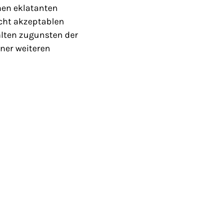
nen eklatanten
cht akzeptablen
älten zugunsten der
ner weiteren