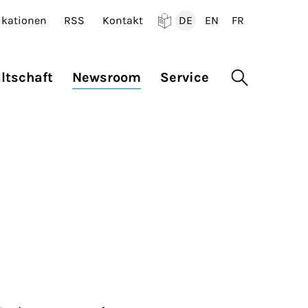
ikationen
RSS
Kontakt
DE
EN
FR
Deutsch
English
Francais
ltschaft
Newsroom
Service
Suche öffne