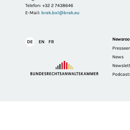
Telefon: +32 2 7438646
E-Mail:
brak.bxl@brak.eu
Newsro
English
Français
DE
EN
FR
Deutsch
Pressee
News
Newslet
Podcast