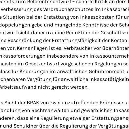
bereits zum Referentenentwurf – scharfe Kritik an dem
 „Verbesserung des Verbraucherschutzes im Inkassorech
e Situation bei der Erstattung von Inkassokosten für un
ndoppelungen gebe und mangelnde Kenntnisse der Sch
ntwurf sieht daher u.a. eine Reduktion der Geschäfts-
ine Beschränkung der Erstattungsfähigkeit der Kosten 
en vor. Kernanliegen ist es, Verbraucher vor überhöht
Inkassoforderungen insbesondere von Inkassounterne
meisten im Gesetzentwurf vorgesehenen Regelungen sehr
Anlass für Änderungen im anwaltlichen Gebührenrecht, 
echenbaren Vergütung für anwaltliche Inkassotätigkei
Arbeitsaufwand nicht gerecht werden.
us Sicht der BRAK von zwei unzutreffenden Prämissen a
handlung von Rechtsanwälten und gewerblichen Inkass
nderen, dass eine Regulierung etwaiger Erstattungsan
er und Schuldner über die Regulierung der Vergütungs