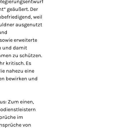
 Regierungsentwurf
t“ geäußert. Der
befriedigend, weil
uldner ausgenutzt
 und
sowie erweiterte
en und damit
hmen zu schützen.
 kritisch. Es
die nahezu eine
ten bewirken und
us: Zum einen,
odienstleistern
sprüche im
ansprüche von