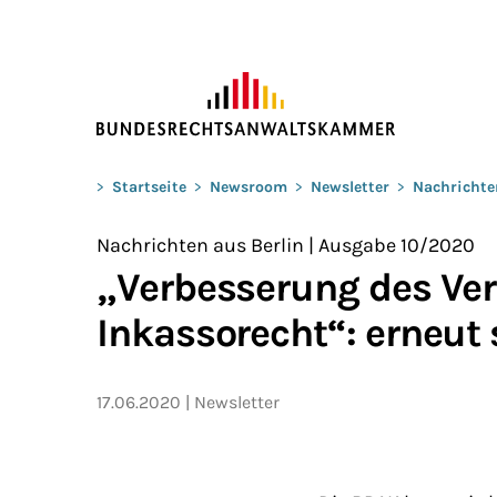
ZUM HAUPTINHALT SPRINGEN
Sie befinden sich hier:
>
Startseite
>
Newsroom
>
Newsletter
>
Nachrichte
Nachrichten aus Berlin | Ausgabe 10/2020
„Verbesserung des Ve
Inkassorecht“: erneut 
17.06.2020
Newsletter