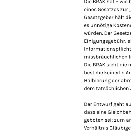
Die BRAK hat – wie 
eines Gesetzes zur
Gesetzgeber hält di
es unnötige Koste
würden. Der Gesetze
Einigungsgebühr, e
Informationspflicht
missbräuchlichen 
Die BRAK sieht die 
bestehe keinerlei 
Halbierung der abr
dem tatsächlichen 
Der Entwurf geht a
dass eine Gleichbe
geboten sei; zum a
Verhältnis Gläubig