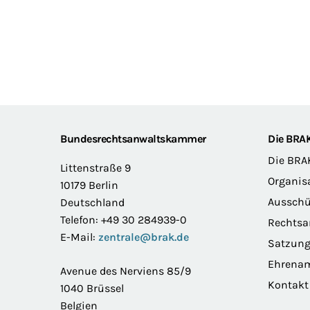
Footer
Bundesrechtsanwaltskammer
Die BRA
Die BRA
Littenstraße 9
Organis
10179 Berlin
Ausschü
Deutschland
Telefon: +49 30 284939-0
Rechts
E-Mail:
zentrale@brak.de
Satzun
Ehrena
Avenue des Nerviens 85/9
Kontakt
1040 Brüssel
Belgien