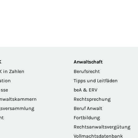
K
Anwaltschaft
K in Zahlen
Berufsrecht
ation
Tipps und Leitfäden
sse
beA & ERV
anwaltskammern
Rechtsprechung
gsversammlung
Beruf Anwalt
mt
Fortbildung
Rechtsanwaltsvergütung
Vollmachtsdatenbank