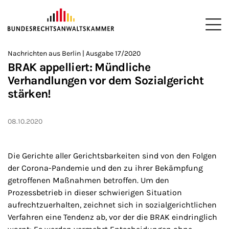
ZUM HAUPTINHALT SPRINGEN
Me
Sie befinden sich hier:
Nachrichten aus Berlin | Ausgabe 17/2020
Startseite
Newsroom
Newsletter
Nachrichten aus Berlin
>
>
>
>
>
BRAK appelliert: Mündliche
Verhandlungen vor dem Sozialgericht
stärken!
08.10.2020
Die Gerichte aller Gerichtsbarkeiten sind von den Folgen
der Corona-Pandemie und den zu ihrer Bekämpfung
getroffenen Maßnahmen betroffen. Um den
Prozessbetrieb in dieser schwierigen Situation
aufrechtzuerhalten, zeichnet sich in sozialgerichtlichen
Verfahren eine Tendenz ab, vor der die BRAK eindringlich