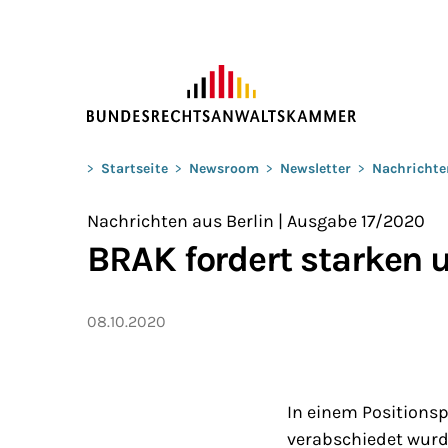
ZUM HAUPTINHALT SPRINGEN
Sie befinden sich hier:
>
Startseite
>
Newsroom
>
Newsletter
>
Nachrichte
Nachrichten aus Berlin | Ausgabe 17/2020
BRAK fordert starken 
08.10.2020
In einem Positionsp
verabschiedet wurd