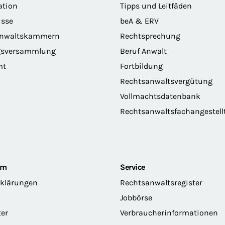
ation
Tipps und Leitfäden
sse
beA & ERV
anwaltskammern
Rechtsprechung
gsversammlung
Beruf Anwalt
mt
Fortbildung
Rechtsanwaltsvergütung
Vollmachtsdatenbank
Rechtsanwaltsfachangestell
om
Service
rklärungen
Rechtsanwaltsregister
Jobbörse
ter
Verbraucherinformationen