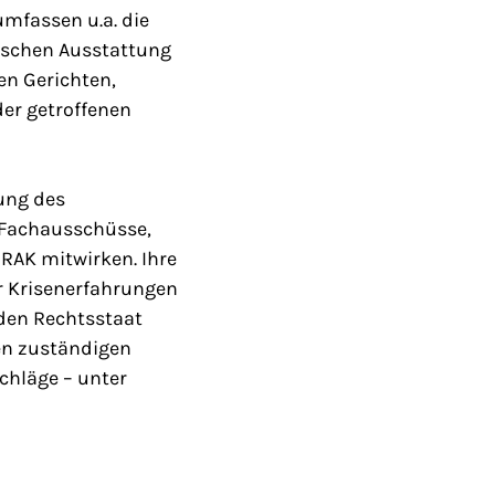
umfassen u.a. die
ischen Ausstattung
n Gerichten,
der getroffenen
ung des
r Fachausschüsse,
RAK mitwirken. Ihre
r Krisenerfahrungen
 den Rechtsstaat
den zuständigen
chläge – unter