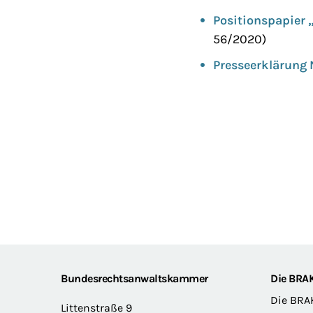
Positionspapier 
56/2020)
Presseerklärung N
Footer
Bundesrechtsanwaltskammer
Die BRA
Die BRA
Littenstraße 9