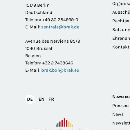
Organis
10179 Berlin
Ausschü
Deutschland
Telefon: +49 30 284939-0
Rechts
E-Mail:
zentrale@brak.de
Satzun
Ehrena
Avenue des Nerviens 85/9
Kontakt
1040 Brüssel
Belgien
Telefon: +32 2 7438646
E-Mail:
brak.bxl@brak.eu
Newsro
English
Français
DE
EN
FR
Deutsch
Pressee
News
Newslet