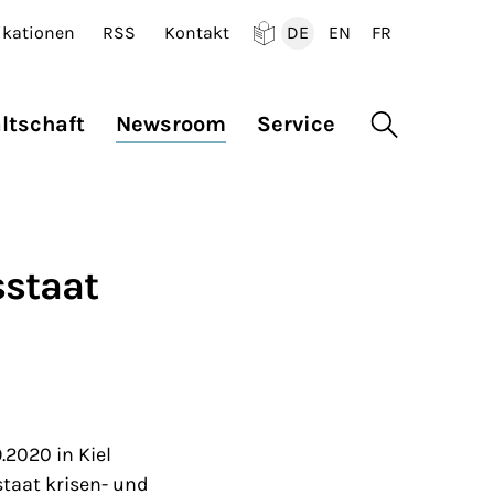
ikationen
RSS
Kontakt
DE
EN
FR
Deutsch
English
Francais
ltschaft
Newsroom
Service
Suche öffne
sstaat
2020 in Kiel
taat krisen- und