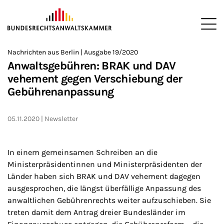
ZUM HAUPTINHALT SPRINGEN
Me
Sie befinden sich hier:
Nachrichten aus Berlin | Ausgabe 19/2020
Startseite
Newsroom
Newsletter
Nachrichten aus Berlin
>
>
>
>
>
Anwaltsgebühren: BRAK und DAV
vehement gegen Verschiebung der
Gebührenanpassung
05.11.2020
Newsletter
In einem gemeinsamen Schreiben an die
Ministerpräsidentinnen und Ministerpräsidenten der
Länder haben sich BRAK und DAV vehement dagegen
ausgesprochen, die längst überfällige Anpassung des
anwaltlichen Gebührenrechts weiter aufzuschieben. Sie
treten damit dem Antrag dreier Bundesländer im