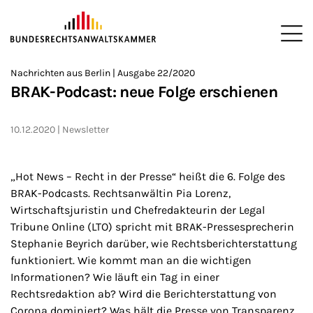
ZUM HAUPTINHALT SPRINGEN
Me
Sie befinden sich hier:
Nachrichten aus Berlin | Ausgabe 22/2020
Startseite
Newsroom
Newsletter
Nachrichten aus Berlin
>
>
>
>
>
BRAK-Podcast: neue Folge erschienen
10.12.2020
Newsletter
„Hot News – Recht in der Presse“ heißt die 6. Folge des
BRAK-Podcasts. Rechtsanwältin Pia Lorenz,
Wirtschaftsjuristin und Chefredakteurin der Legal
Tribune Online (LTO) spricht mit BRAK-Pressesprecherin
Stephanie Beyrich darüber, wie Rechtsberichterstattung
funktioniert. Wie kommt man an die wichtigen
Informationen? Wie läuft ein Tag in einer
Rechtsredaktion ab? Wird die Berichterstattung von
Corona dominiert? Was hält die Presse von Transparenz