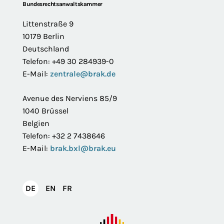
Footer
Bundesrechtsanwaltskammer
Littenstraße 9
10179 Berlin
Deutschland
Telefon: +49 30 284939-0
E-Mail:
zentrale@brak.de
Avenue des Nerviens 85/9
1040 Brüssel
Belgien
Telefon: +32 2 7438646
E-Mail:
brak.bxl@brak.eu
English
Français
DE
EN
FR
Deutsch