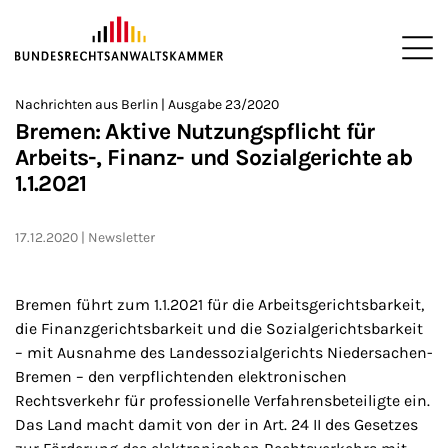
ZUM HAUPTINHALT SPRINGEN
Me
Sie befinden sich hier:
Nachrichten aus Berlin | Ausgabe 23/2020
Startseite
Newsroom
Newsletter
Nachrichten aus Berlin
>
>
>
>
>
Bremen: Aktive Nutzungspflicht für
Arbeits-, Finanz- und Sozialgerichte ab
1.1.2021
17.12.2020
Newsletter
Bremen führt zum 1.1.2021 für die Arbeitsgerichtsbarkeit,
die Finanzgerichtsbarkeit und die Sozialgerichtsbarkeit
– mit Ausnahme des Landessozialgerichts Niedersachen-
Bremen – den verpflichtenden elektronischen
Rechtsverkehr für professionelle Verfahrensbeteiligte ein.
Das Land macht damit von der in Art. 24 II des Gesetzes