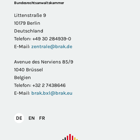
Footer
Bundesrechtsanwaltskammer
Littenstraße 9
10179 Berlin
Deutschland
Telefon: +49 30 284939-0
E-Mail:
zentrale@brak.de
Avenue des Nerviens 85/9
1040 Brüssel
Belgien
Telefon: +32 2 7438646
E-Mail:
brak.bxl@brak.eu
English
Français
DE
EN
FR
Deutsch