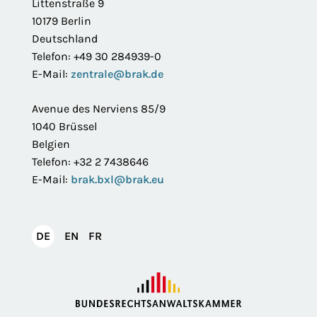
Littenstraße 9
10179 Berlin
Deutschland
Telefon: +49 30 284939-0
E-Mail:
zentrale@brak.de
Avenue des Nerviens 85/9
1040 Brüssel
Belgien
Telefon: +32 2 7438646
E-Mail:
brak.bxl@brak.eu
English
Français
DE
EN
FR
Deutsch