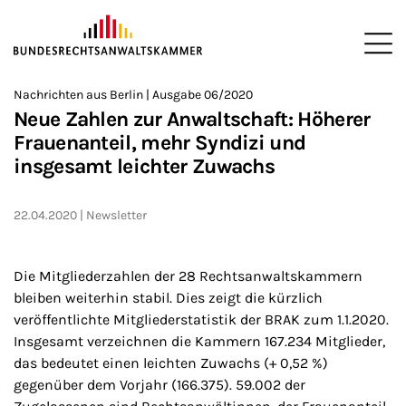
ZUM HAUPTINHALT SPRINGEN
Me
Sie befinden sich hier:
Nachrichten aus Berlin | Ausgabe 06/2020
Startseite
Newsroom
Newsletter
Nachrichten aus Berlin
>
>
>
>
>
Neue Zahlen zur Anwaltschaft: Höherer
Frauenanteil, mehr Syndizi und
insgesamt leichter Zuwachs
22.04.2020
Newsletter
Die Mitgliederzahlen der 28 Rechtsanwaltskammern
bleiben weiterhin stabil. Dies zeigt die kürzlich
veröffentlichte Mitgliederstatistik der BRAK zum 1.1.2020.
Insgesamt verzeichnen die Kammern 167.234 Mitglieder,
das bedeutet einen leichten Zuwachs (+ 0,52 %)
gegenüber dem Vorjahr (166.375). 59.002 der