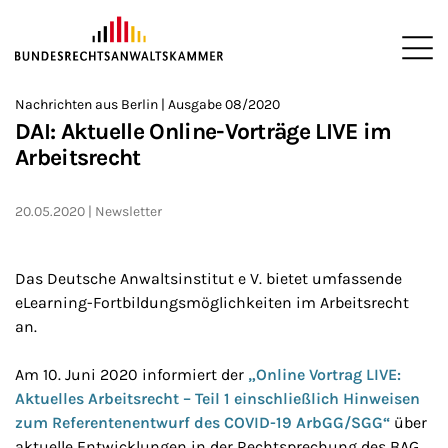
ZUM HAUPTINHALT SPRINGEN
Me
Sie befinden sich hier:
Nachrichten aus Berlin | Ausgabe 08/2020
Startseite
Newsroom
Newsletter
Nachrichten aus Berlin
>
>
>
>
>
DAI: Aktuelle Online-Vorträge LIVE im
Arbeitsrecht
20.05.2020
Newsletter
Das Deutsche Anwaltsinstitut e V. bietet umfassende
eLearning-Fortbildungsmöglichkeiten im Arbeitsrecht
an.
Am 10. Juni 2020 informiert der
„Online Vortrag LIVE:
Aktuelles Arbeitsrecht – Teil 1 einschließlich Hinweisen
zum Referentenentwurf des COVID-19 ArbGG/SGG“
über
aktuelle Entwicklungen in der Rechtsprechung des BAG.