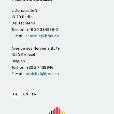
Footer
Bundesrechtsanwaltskammer
Littenstraße 9
10179 Berlin
Deutschland
Telefon: +49 30 284939-0
E-Mail:
zentrale@brak.de
Avenue des Nerviens 85/9
1040 Brüssel
Belgien
Telefon: +32 2 7438646
E-Mail:
brak.bxl@brak.eu
English
Français
DE
EN
FR
Deutsch