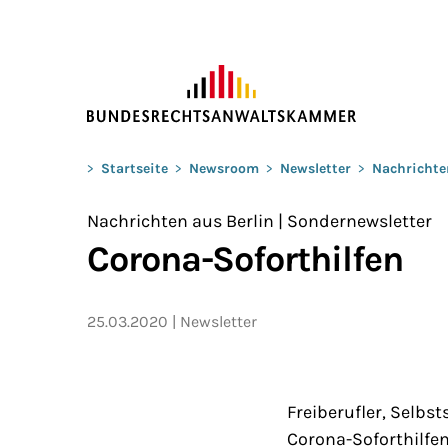
ZUM HAUPTINHALT SPRINGEN
Sie befinden sich hier:
>
Startseite
>
Newsroom
>
Newsletter
>
Nachrichte
Nachrichten aus Berlin | Sondernewsletter
Corona-Soforthilfen
25.03.2020
Newsletter
Freiberufler, Selb
Corona-Soforthilfe