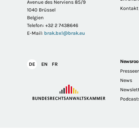
Avenue des Nerviens 85/9
Kontakt
1040 Brüssel
Belgien
Telefon: +32 2 7438646
E-Mail:
brak.bxl@brak.eu
Newsro
English
Français
DE
EN
FR
Deutsch
Pressee
News
Newslet
Podcast