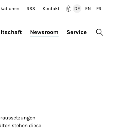
ikationen
RSS
Kontakt
DE
EN
FR
Deutsch
English
Francais
ltschaft
Newsroom
Service
Suche öffne
Voraussetzungen
lten stehen diese