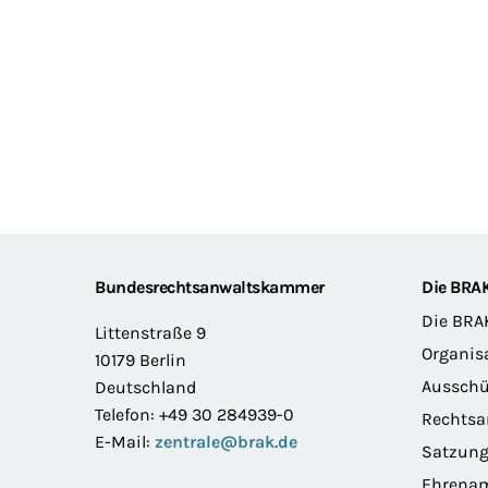
Footer
Bundesrechtsanwaltskammer
Die BRA
Die BRA
Littenstraße 9
Organis
10179 Berlin
Ausschü
Deutschland
Telefon: +49 30 284939-0
Rechts
E-Mail:
zentrale@brak.de
Satzun
Ehrena