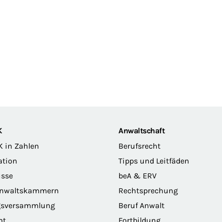
K
Anwaltschaft
K in Zahlen
Berufsrecht
ation
Tipps und Leitfäden
sse
beA & ERV
anwaltskammern
Rechtsprechung
gsversammlung
Beruf Anwalt
mt
Fortbildung